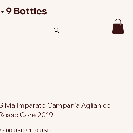
• 9 Bottles
Silvia Imparato Campania Aglianico
Rosso Core 2019
rezzo
Prezzo
73,00 USD
51,10 USD
riginale
scontato