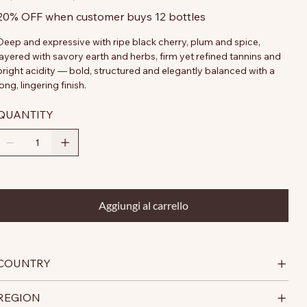
20% OFF when customer buys 12 bottles
Deep and expressive with ripe black cherry, plum and spice,
layered with savory earth and herbs, firm yet refined tannins and
bright acidity — bold, structured and elegantly balanced with a
long, lingering finish.
QUANTITY
Aggiungi al carrello
COUNTRY
REGION