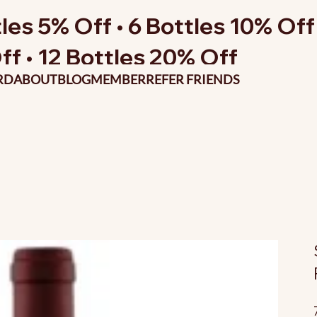
les 5% Off • 6 Bottles 10% Off 
ff • 12 Bottles 20% Off
RD
ABOUT
BLOG
MEMBER
REFER FRIENDS
P
o