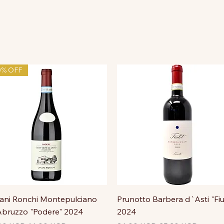
0% OFF
ni Ronchi Montepulciano
Prunotto Barbera d`Asti "Fiu
bruzzo "Podere" 2024
2024