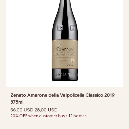
Zenato Amarone della Valpolicella Classico 2019
375ml
Prezzo regolare
Prezzo scontato
56,00 USD
28,00 USD
20% OFF when customer buys 12 bottles