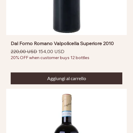
Dal Forno Romano Valpolicella Superiore 2010
Prezzo regolare
Prezzo scontato
220,00 USD
154,00 USD
20% OFF when customer buys 12 bottles
Aggiungi al carrello