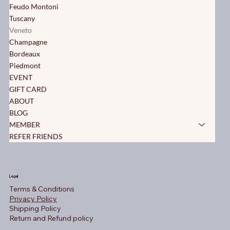
Feudo Montoni
Tuscany
Veneto
Champagne
Bordeaux
Piedmont
EVENT
GIFT CARD
ABOUT
BLOG
MEMBER
REFER FRIENDS
Legal
Terms & Conditions
Privacy Policy
Shipping Policy
Return and Refund policy