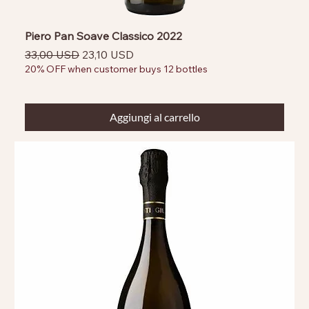
Piero Pan Soave Classico 2022
Prezzo regolare
Prezzo scontato
33,00 USD
23,10 USD
20% OFF when customer buys 12 bottles
Aggiungi al carrello