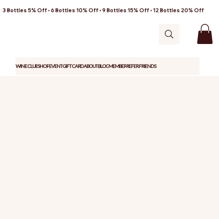
3 Bottles 5% Off • 6 Bottles 10% Off • 9 Bottles 15% Off • 12 Bottles 20% Off
WINE CLUB
SHOP
EVENT
GIFT CARD
ABOUT
BLOG
MEMBER
REFER FRIENDS