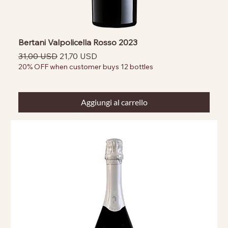
Bertani Valpolicella Rosso 2023
Prezzo regolare
Prezzo scontato
31,00 USD
21,70 USD
20% OFF when customer buys 12 bottles
Aggiungi al carrello