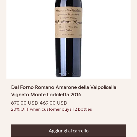
Dal Forno Romano Amarone della Valpolicella
Vigneto Monte Lodoletta 2016
Prezzo regolare
Prezzo scontato
670,00 USD
469,00 USD
20% OFF when customer buys 12 bottles
Aggiungi al carrello