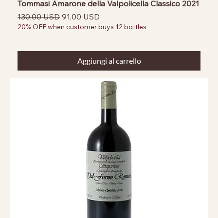
Tommasi Amarone della Valpolicella Classico 2021
Prezzo regolare
Prezzo scontato
130,00 USD
91,00 USD
20% OFF when customer buys 12 bottles
Aggiungi al carrello