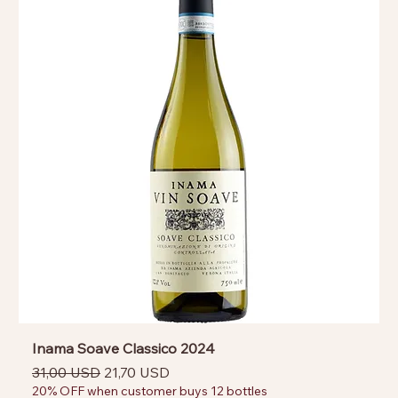
Inama Soave Classico 2024
Prezzo regolare
Prezzo scontato
31,00 USD
21,70 USD
20% OFF when customer buys 12 bottles