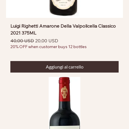
Luigi Righetti Amarone Della Valpolicella Classico
2021 375ML
Prezzo regolare
Prezzo scontato
40,00 USD
20,00 USD
20% OFF when customer buys 12 bottles
Aggiungi al carrello