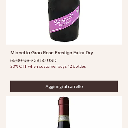
Mionetto Gran Rose Prestige Extra Dry
Prezzo regolare
Prezzo scontato
55,00 USD
38,50 USD
20% OFF when customer buys 12 bottles
Aggiungi al carrello