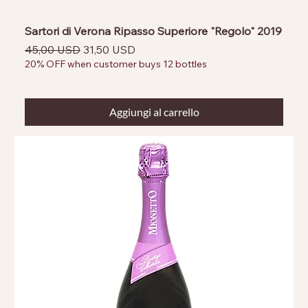
Sartori di Verona Ripasso Superiore "Regolo" 2019
Prezzo regolare
Prezzo scontato
45,00 USD
31,50 USD
20% OFF when customer buys 12 bottles
Aggiungi al carrello