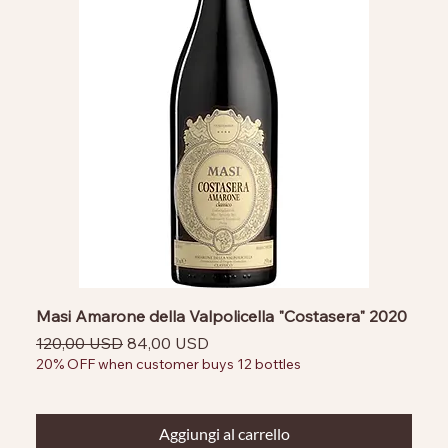
Masi Amarone della Valpolicella "Costasera" 2020
Prezzo regolare
Prezzo scontato
120,00 USD
84,00 USD
20% OFF when customer buys 12 bottles
Aggiungi al carrello