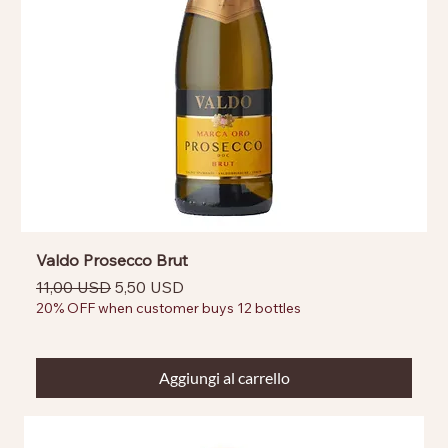
Valdo Prosecco Brut
Prezzo regolare
Prezzo scontato
11,00 USD
5,50 USD
20% OFF when customer buys 12 bottles
Aggiungi al carrello