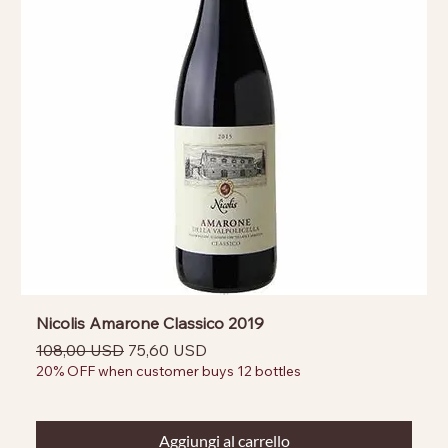
Nicolis Amarone Classico 2019
Prezzo regolare
Prezzo scontato
108,00 USD
75,60 USD
20% OFF when customer buys 12 bottles
Aggiungi al carrello