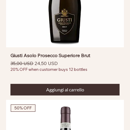
Giusti Asolo Prosecco Superiore Brut
Prezzo regolare
Prezzo scontato
35,00 USD
24,50 USD
20% OFF when customer buys 12 bottles
Aggiungi al carrello
50% OFF