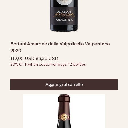
Bertani Amarone della Valpolicella Valpantena
2020
Prezzo regolare
Prezzo scontato
119,00 USD
83,30 USD
20% OFF when customer buys 12 bottles
Aggiungi al carrello