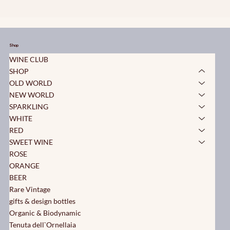
Shop
WINE CLUB
SHOP
OLD WORLD
NEW WORLD
SPARKLING
WHITE
RED
SWEET WINE
ROSE
ORANGE
BEER
Rare Vintage
gifts & design bottles
Organic & Biodynamic
Tenuta dell`Ornellaia