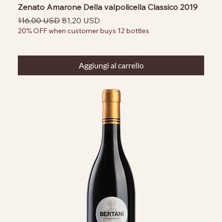
Zenato Amarone Della valpolicella Classico 2019
Prezzo regolare
Prezzo scontato
116,00 USD
81,20 USD
20% OFF when customer buys 12 bottles
Aggiungi al carrello