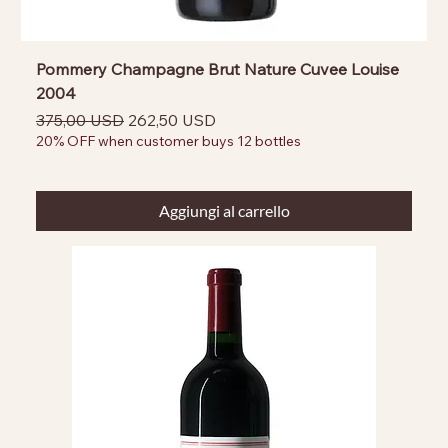
Pommery Champagne Brut Nature Cuvee Louise
2004
Prezzo regolare
Prezzo scontato
375,00 USD
262,50 USD
20% OFF when customer buys 12 bottles
Aggiungi al carrello