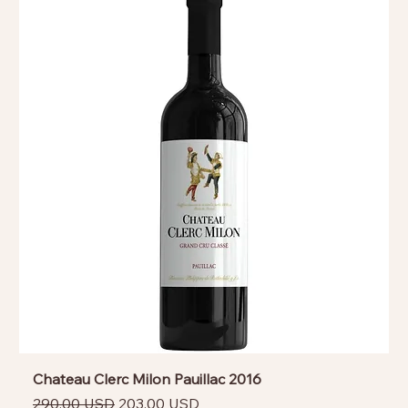
Chateau Clerc Milon Pauillac 2016
Prezzo regolare
Prezzo scontato
290,00 USD
203,00 USD