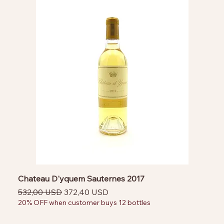
Chateau D'yquem Sauternes 2017
Prezzo regolare
Prezzo scontato
532,00 USD
372,40 USD
20% OFF when customer buys 12 bottles