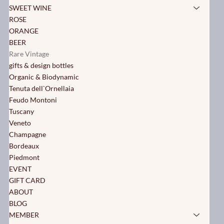
SWEET WINE
ROSE
ORANGE
BEER
Rare Vintage
gifts & design bottles
Organic & Biodynamic
Tenuta dell`Ornellaia
Feudo Montoni
Tuscany
Veneto
Champagne
Bordeaux
Piedmont
EVENT
GIFT CARD
ABOUT
BLOG
MEMBER