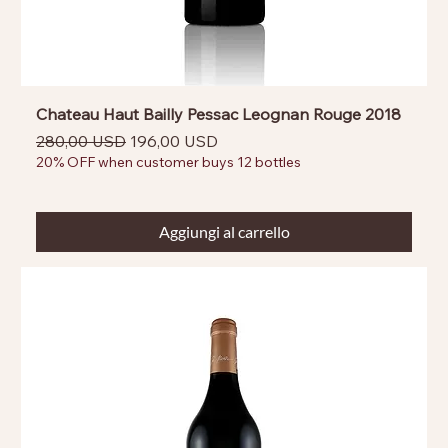
Chateau Haut Bailly Pessac Leognan Rouge 2018
Prezzo regolare
Prezzo scontato
280,00 USD
196,00 USD
20% OFF when customer buys 12 bottles
Aggiungi al carrello