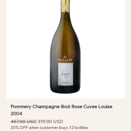
Pommery Champagne Brut Rose Cuvee Louise
2004
Prezzo regolare
Prezzo scontato
457,00 USD
319,90 USD
20% OFF when customer buys 12 bottles