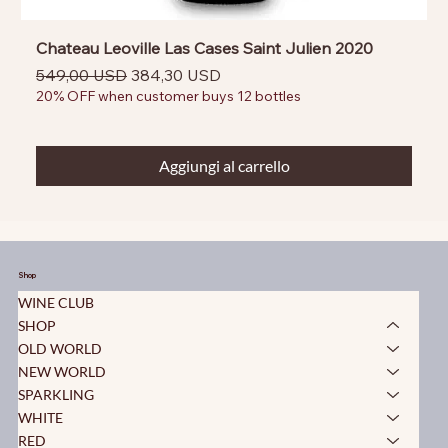
Chateau Leoville Las Cases Saint Julien 2020
Prezzo regolare
Prezzo scontato
549,00 USD
384,30 USD
20% OFF when customer buys 12 bottles
Aggiungi al carrello
Shop
WINE CLUB
SHOP
OLD WORLD
NEW WORLD
SPARKLING
WHITE
RED