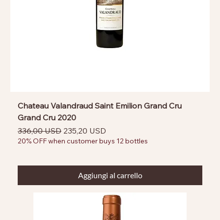
Chateau Valandraud Saint Emilion Grand Cru
Grand Cru 2020
Prezzo regolare
Prezzo scontato
336,00 USD
235,20 USD
20% OFF when customer buys 12 bottles
Aggiungi al carrello