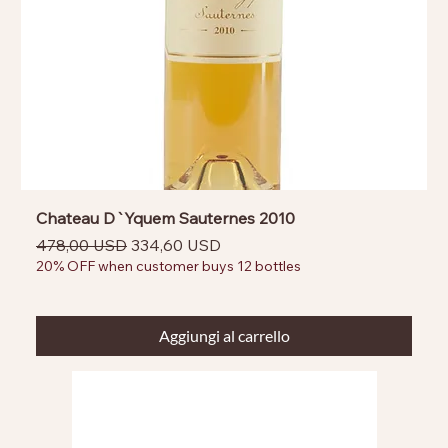
Chateau D`Yquem Sauternes 2010
Prezzo regolare
Prezzo scontato
478,00 USD
334,60 USD
20% OFF when customer buys 12 bottles
Aggiungi al carrello