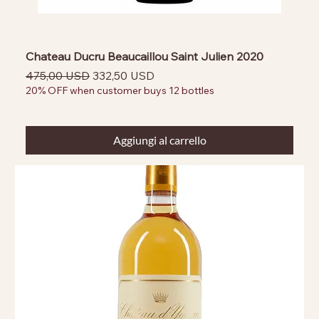
Chateau Ducru Beaucaillou Saint Julien 2020
Prezzo regolare
Prezzo scontato
475,00 USD
332,50 USD
20% OFF when customer buys 12 bottles
Aggiungi al carrello