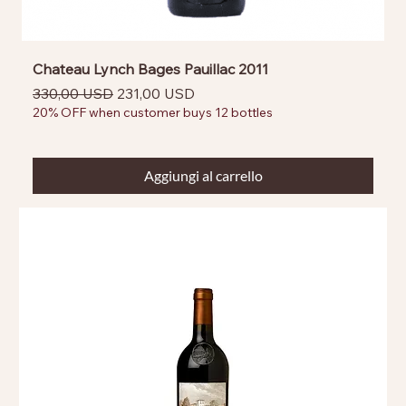
Chateau Lynch Bages Pauillac 2011
Prezzo regolare
Prezzo scontato
330,00 USD
231,00 USD
20% OFF when customer buys 12 bottles
Aggiungi al carrello