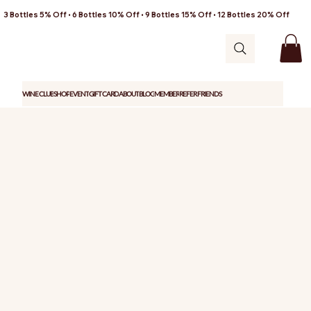
3 Bottles 5% Off • 6 Bottles 10% Off • 9 Bottles 15% Off • 12 Bottles 20% Off
WINE CLUB
SHOP
EVENT
GIFT CARD
ABOUT
BLOG
MEMBER
REFER FRIENDS