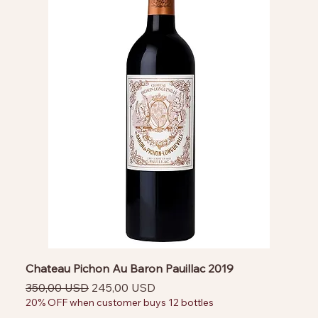
Chateau Pichon Au Baron Pauillac 2019
Prezzo regolare
Prezzo scontato
350,00 USD
245,00 USD
20% OFF when customer buys 12 bottles