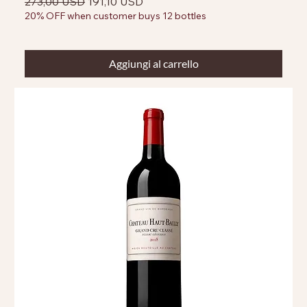
Prezzo regolare
Prezzo scontato
273,00 USD
191,10 USD
20% OFF when customer buys 12 bottles
Aggiungi al carrello