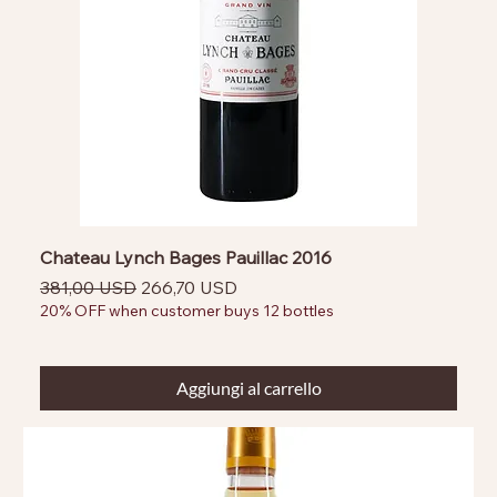
Chateau Lynch Bages Pauillac 2016
Prezzo regolare
Prezzo scontato
381,00 USD
266,70 USD
20% OFF when customer buys 12 bottles
Aggiungi al carrello