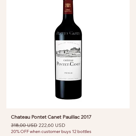
Chateau Pontet Canet Pauillac 2017
Prezzo regolare
Prezzo scontato
318,00 USD
222,60 USD
20% OFF when customer buys 12 bottles