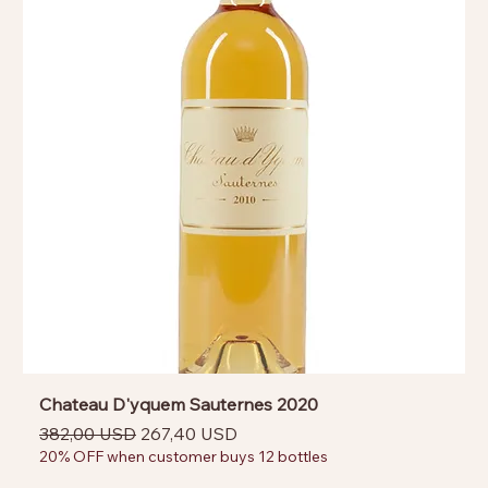
Chateau D'yquem Sauternes 2020
Prezzo regolare
Prezzo scontato
382,00 USD
267,40 USD
20% OFF when customer buys 12 bottles