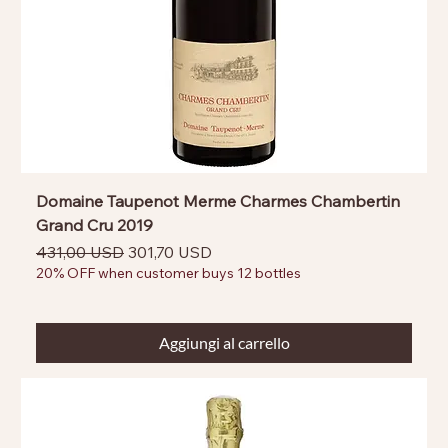
Domaine Taupenot Merme Charmes Chambertin
Grand Cru 2019
Prezzo regolare
Prezzo scontato
431,00 USD
301,70 USD
20% OFF when customer buys 12 bottles
Aggiungi al carrello