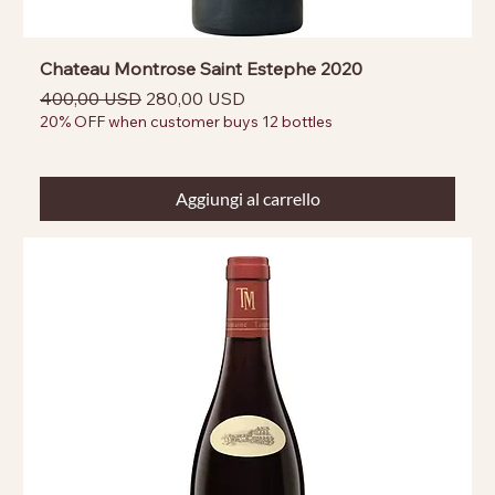
Chateau Montrose Saint Estephe 2020
Prezzo regolare
Prezzo scontato
400,00 USD
280,00 USD
20% OFF when customer buys 12 bottles
Aggiungi al carrello