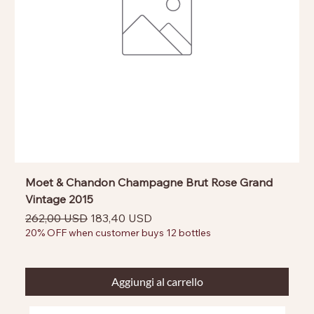
Moet & Chandon Champagne Brut Rose Grand
Vintage 2015
Prezzo regolare
Prezzo scontato
262,00 USD
183,40 USD
20% OFF when customer buys 12 bottles
Aggiungi al carrello