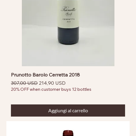
Prunotto Barolo Cerretta 2018
Prezzo regolare
Prezzo scontato
307,00 USD
214,90 USD
20% OFF when customer buys 12 bottles
Aggiungi al carrello