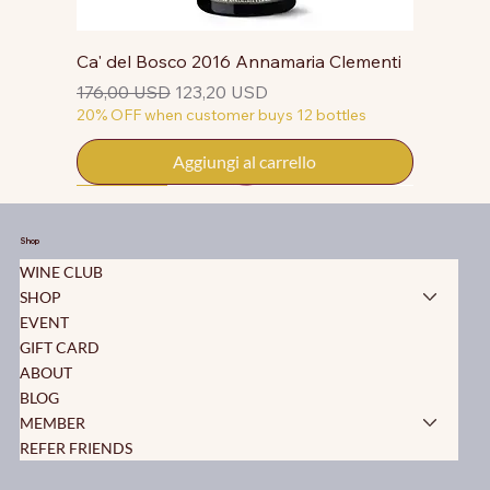
Ca' del Bosco 2016 Annamaria Clementi
Prezzo regolare
Prezzo scontato
176,00 USD
123,20 USD
20% OFF when customer buys 12 bottles
Aggiungi al carrello
50% OFF
50% OFF
50% OFF
50% OFF
50% OFF
50% OFF
50% OFF
50% OFF
50% OFF
50% OFF
50% OFF
Shop
WINE CLUB
SHOP
EVENT
GIFT CARD
ABOUT
BLOG
MEMBER
REFER FRIENDS