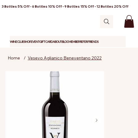
3 Bottles 5% Off • 6 Bottles 10% Off • 9 Bottles 15% Off • 12 Bottles 20% Off
WINE CLUB
SHOP
EVENT
GIFT CARD
ABOUT
BLOG
MEMBER
REFER FRIENDS
Home
/
Vesevo Aglianico Beneventano 2022