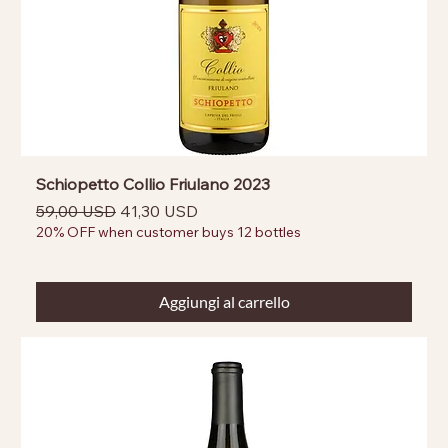
Schiopetto Collio Friulano 2023
Prezzo regolare
Prezzo scontato
59,00 USD
41,30 USD
20% OFF when customer buys 12 bottles
Aggiungi al carrello