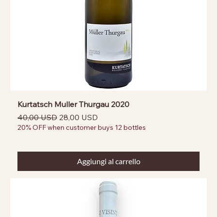
Kurtatsch Muller Thurgau 2020
Prezzo regolare
Prezzo scontato
40,00 USD
28,00 USD
20% OFF when customer buys 12 bottles
Aggiungi al carrello