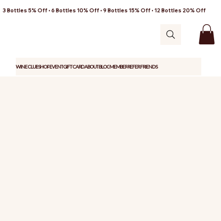
3 Bottles 5% Off • 6 Bottles 10% Off • 9 Bottles 15% Off • 12 Bottles 20% Off
WINE CLUB
SHOP
EVENT
GIFT CARD
ABOUT
BLOG
MEMBER
REFER FRIENDS