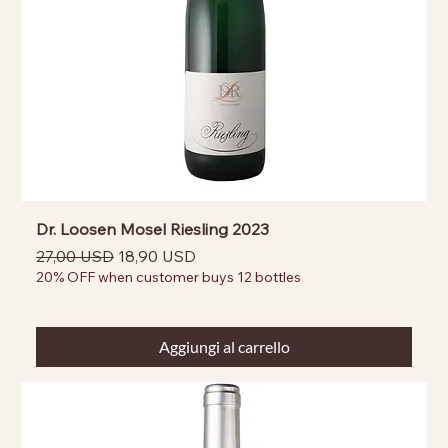
Dr. Loosen Mosel Riesling 2023
Prezzo regolare
Prezzo scontato
27,00 USD
18,90 USD
20% OFF when customer buys 12 bottles
Aggiungi al carrello