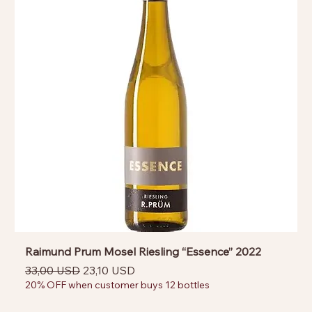
Raimund Prum Mosel Riesling “Essence” 2022
Prezzo regolare
Prezzo scontato
33,00 USD
23,10 USD
20% OFF when customer buys 12 bottles