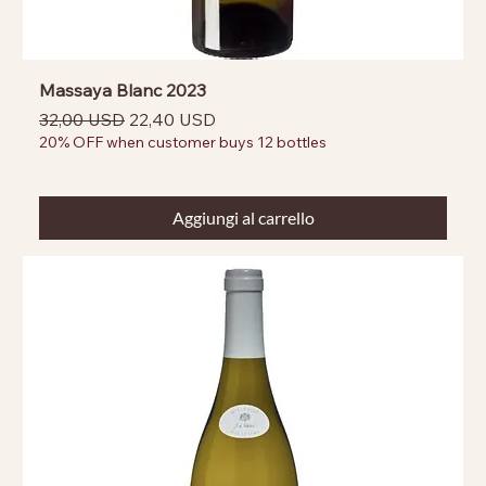
Massaya Blanc 2023
Prezzo regolare
Prezzo scontato
32,00 USD
22,40 USD
20% OFF when customer buys 12 bottles
Aggiungi al carrello