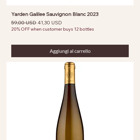
Yarden Galilee Sauvignon Blanc 2023
Prezzo regolare
Prezzo scontato
59,00 USD
41,30 USD
20% OFF when customer buys 12 bottles
Aggiungi al carrello