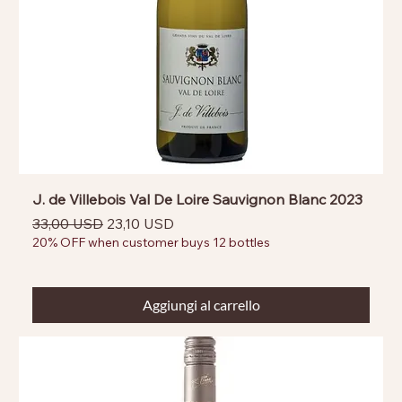
J. de Villebois Val De Loire Sauvignon Blanc 2023
Prezzo regolare
Prezzo scontato
33,00 USD
23,10 USD
20% OFF when customer buys 12 bottles
Aggiungi al carrello