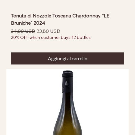
Tenuta di Nozzole Toscana Chardonnay "LE
Bruniche" 2024
Prezzo regolare
Prezzo scontato
34,00 USD
23,80 USD
20% OFF when customer buys 12 bottles
Aggiungi al carrello