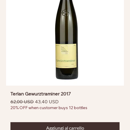
Terlan Gewurztraminer 2017
Prezzo regolare
Prezzo scontato
62,00 USD
43,40 USD
20% OFF when customer buys 12 bottles
Aggiungi al carrello