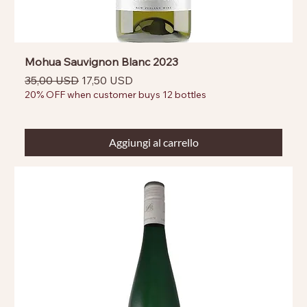
Mohua Sauvignon Blanc 2023
Prezzo regolare
Prezzo scontato
35,00 USD
17,50 USD
20% OFF when customer buys 12 bottles
Aggiungi al carrello