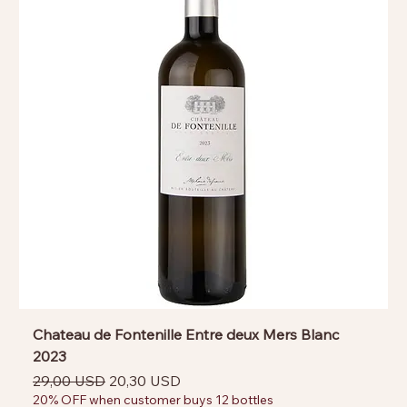
Chateau de Fontenille Entre deux Mers Blanc
2023
Prezzo regolare
Prezzo scontato
29,00 USD
20,30 USD
20% OFF when customer buys 12 bottles