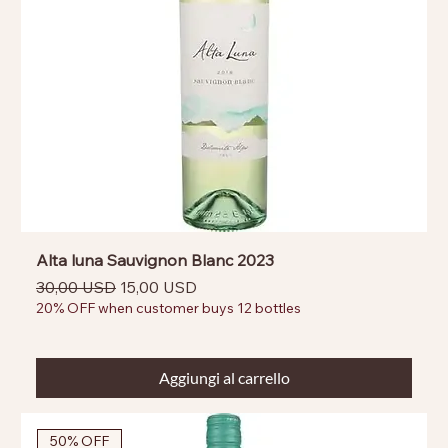
Alta luna Sauvignon Blanc 2023
Prezzo regolare
Prezzo scontato
30,00 USD
15,00 USD
20% OFF when customer buys 12 bottles
Aggiungi al carrello
50% OFF