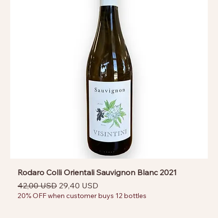
Rodaro Colli Orientali Sauvignon Blanc 2021
Prezzo regolare
Prezzo scontato
42,00 USD
29,40 USD
20% OFF when customer buys 12 bottles