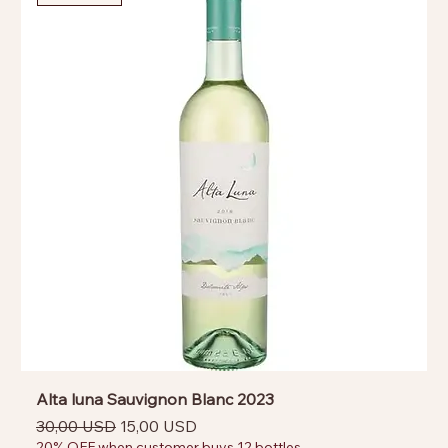
Alta luna Sauvignon Blanc 2023
Prezzo regolare
Prezzo scontato
30,00 USD
15,00 USD
20% OFF when customer buys 12 bottles