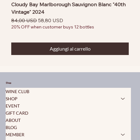
Cloudy Bay Marlborough Sauvignon Blanc "40th
Vintage" 2024
Prezzo regolare
Prezzo scontato
84,00 USD
58,80 USD
20% OFF when customer buys 12 bottles
Aggiungi al carrello
Shop
WINE CLUB
SHOP
EVENT
GIFT CARD
ABOUT
BLOG
MEMBER