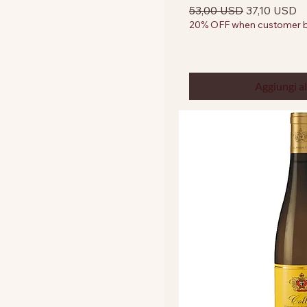
Prezzo regolare
Prezzo scon
53,00 USD
37,10 USD
20% OFF when customer bu
Aggiungi al