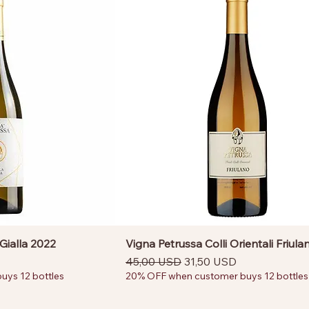
Gialla 2022
Vigna Petrussa Colli Orientali Friul
ntato
Prezzo regolare
Prezzo scontato
45,00 USD
31,50 USD
ys 12 bottles
20% OFF when customer buys 12 bottles