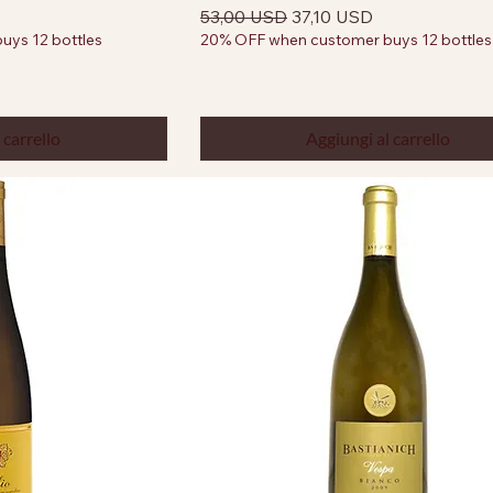
tato
Prezzo regolare
Prezzo scontato
53,00 USD
37,10 USD
ys 12 bottles
20% OFF when customer buys 12 bottles
 carrello
Aggiungi al carrello