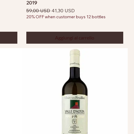
2019
Prezzo regolare
Prezzo scontato
59,00 USD
41,30 USD
20% OFF when customer buys 12 bottles
Aggiungi al carrello