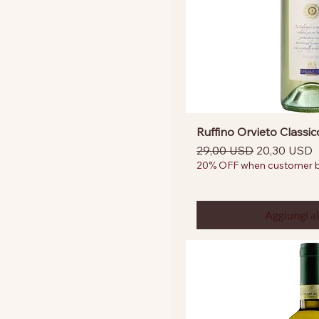
Lombardia
Piedmont
Umbria
Ruffino Orvieto Classi
Prezzo regolare
Prezzo sco
29,00 USD
20,30 USD
20% OFF when customer bu
Aggiungi al