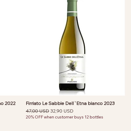
ano 2022
Firriato Le Sabbie Dell`Etna bianco 2023
Prezzo regolare
Prezzo scontato
47,00 USD
32,90 USD
20% OFF when customer buys 12 bottles