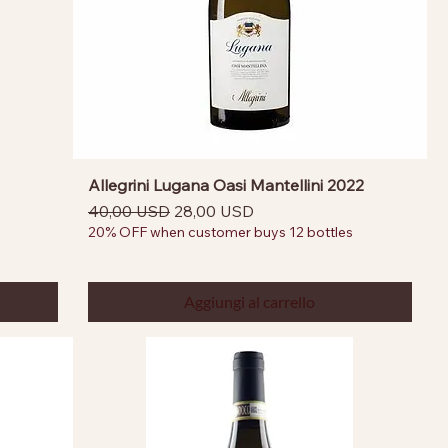
Allegrini Lugana Oasi Mantellini 2022
Prezzo regolare
Prezzo scontato
40,00 USD
28,00 USD
20% OFF when customer buys 12 bottles
Aggiungi al carrello