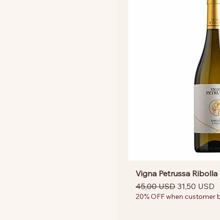
Vigna Petrussa Ribolla 
Prezzo regolare
Prezzo sco
45,00 USD
31,50 USD
20% OFF when customer bu