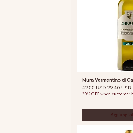
Mura Vermentino di Ga
Prezzo regolare
Prezzo sco
42,00 USD
29,40 USD
20% OFF when customer bu
Aggiungi al