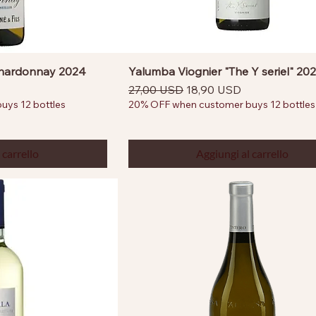
Chardonnay 2024
Yalumba Viognier "The Y seriel" 20
ntato
Prezzo regolare
Prezzo scontato
27,00 USD
18,90 USD
ys 12 bottles
20% OFF when customer buys 12 bottles
 carrello
Aggiungi al carrello