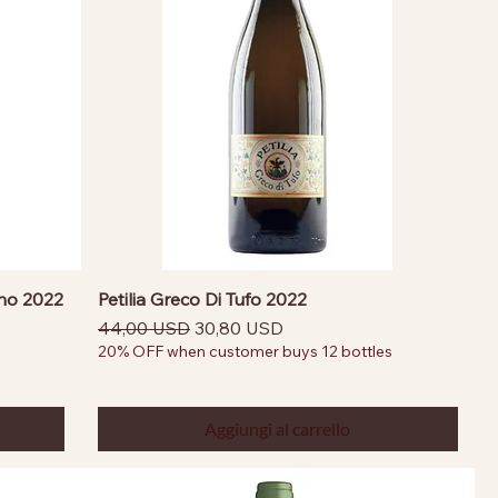
ino 2022
Petilia Greco Di Tufo 2022
Prezzo regolare
Prezzo scontato
44,00 USD
30,80 USD
20% OFF when customer buys 12 bottles
Aggiungi al carrello