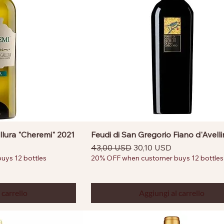
llura "Cheremi" 2021
Feudi di San Gregorio Fiano d'Avell
ntato
Prezzo regolare
Prezzo scontato
43,00 USD
30,10 USD
ys 12 bottles
20% OFF when customer buys 12 bottles
 carrello
Aggiungi al carrello