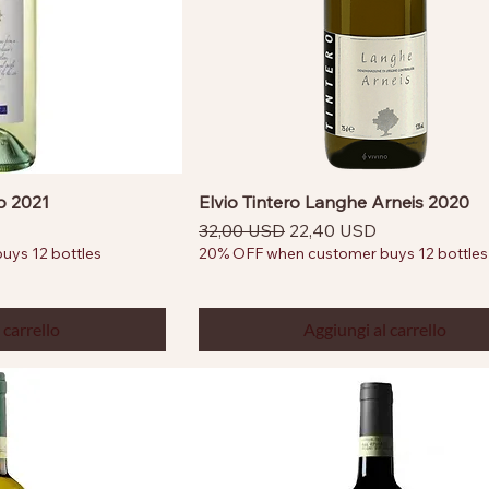
co 2021
Elvio Tintero Langhe Arneis 2020
ntato
Prezzo regolare
Prezzo scontato
32,00 USD
22,40 USD
ys 12 bottles
20% OFF when customer buys 12 bottles
 carrello
Aggiungi al carrello