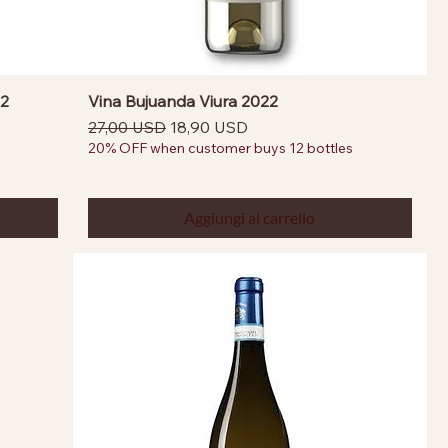
22
Vina Bujuanda Viura 2022
Prezzo regolare
Prezzo scontato
27,00 USD
18,90 USD
20% OFF when customer buys 12 bottles
Aggiungi al carrello