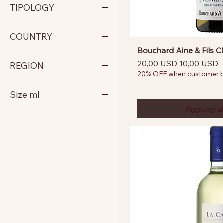
TIPOLOGY
WHITE RICH TEXTURED
COUNTRY
Bouchard Aine & Fils 
italy
Prezzo regolare
Prezzo sco
20,00 USD
10,00 USD
REGION
France
20% OFF when customer bu
Spain
Alsace
Size ml
Israel
Burgundy
Australia
Aggiungi al
Campania
750
Rioja
Sardegna
Sicily
South Australia
Tuscany
Aosta Valley
Friuli Venezia Giulia
Judean Hill