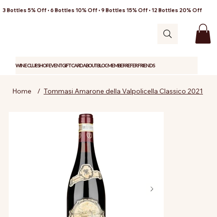
3 Bottles 5% Off • 6 Bottles 10% Off • 9 Bottles 15% Off • 12 Bottles 20% Off
WINE CLUB
SHOP
EVENT
GIFT CARD
ABOUT
BLOG
MEMBER
REFER FRIENDS
Home
/
Tommasi Amarone della Valpolicella Classico 2021