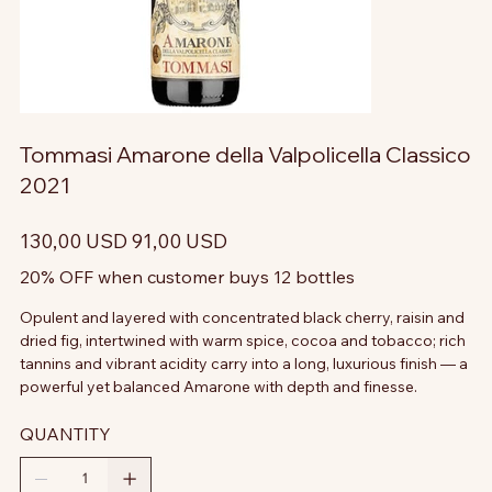
Tommasi Amarone della Valpolicella Classico
2021
Prezzo
Prezzo
130,00 USD
91,00 USD
originale
scontato
20% OFF when customer buys 12 bottles
Opulent and layered with concentrated black cherry, raisin and
dried fig, intertwined with warm spice, cocoa and tobacco; rich
tannins and vibrant acidity carry into a long, luxurious finish — a
powerful yet balanced Amarone with depth and finesse.
QUANTITY