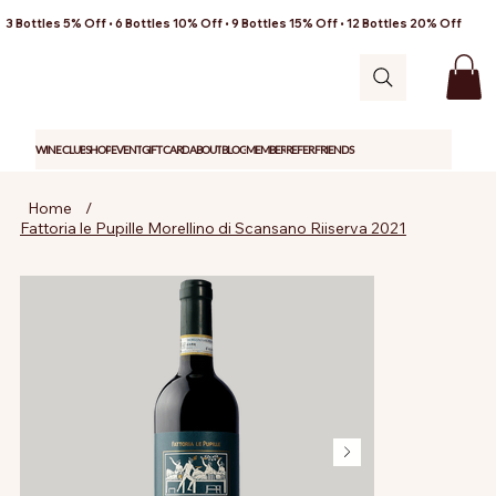
3 Bottles 5% Off • 6 Bottles 10% Off • 9 Bottles 15% Off • 12 Bottles 20% Off
WINE CLUB
SHOP
EVENT
GIFT CARD
ABOUT
BLOG
MEMBER
REFER FRIENDS
Home
/
Fattoria le Pupille Morellino di Scansano Riiserva 2021