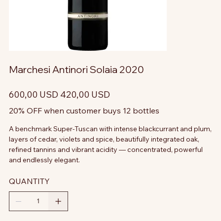
Marchesi Antinori Solaia 2020
Prezzo
Prezzo
600,00 USD
420,00 USD
originale
scontato
20% OFF when customer buys 12 bottles
A benchmark Super-Tuscan with intense blackcurrant and plum,
layers of cedar, violets and spice, beautifully integrated oak,
refined tannins and vibrant acidity — concentrated, powerful
and endlessly elegant.
QUANTITY