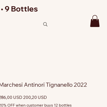
• 9 Bottles
Marchesi Antinori Tignanello 2022
rezzo
Prezzo
286,00 USD
200,20 USD
riginale
scontato
20% OFF when customer buys 12 bottles