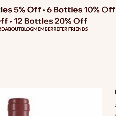
les 5% Off • 6 Bottles 10% Off 
ff • 12 Bottles 20% Off
RD
ABOUT
BLOG
MEMBER
REFER FRIENDS
P
o