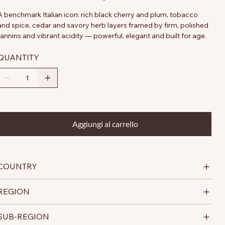
A benchmark Italian icon: rich black cherry and plum, tobacco
and spice, cedar and savory herb layers framed by firm, polished
tannins and vibrant acidity — powerful, elegant and built for age.
QUANTITY
Aggiungi al carrello
COUNTRY
REGION
SUB-REGION