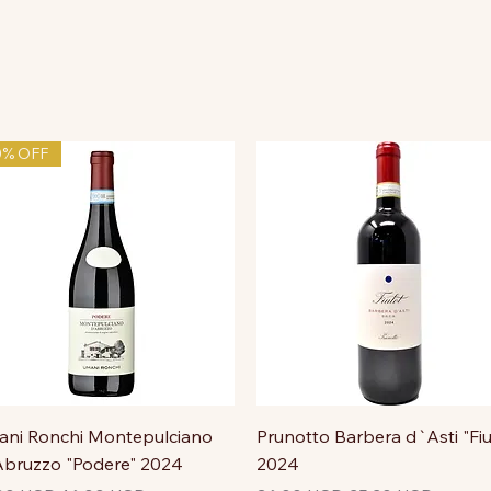
0% OFF
ni Ronchi Montepulciano
Prunotto Barbera d`Asti "Fiu
bruzzo "Podere" 2024
2024