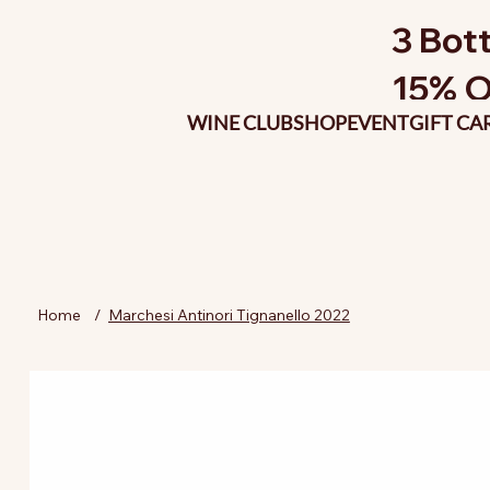
3 Bott
15% O
WINE CLUB
SHOP
EVENT
GIFT CA
Home
/
Marchesi Antinori Tignanello 2022