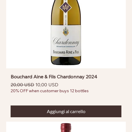
Bouchard Aine & Fils Chardonnay 2024
Prezzo regolare
Prezzo scontato
20,00 USD
10,00 USD
20% OFF when customer buys 12 bottles
Aggiungi al carrello