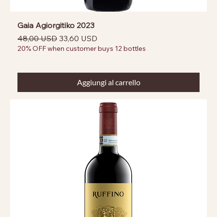
Gaia Agiorgitiko 2023
Prezzo regolare
Prezzo scontato
48,00 USD
33,60 USD
20% OFF when customer buys 12 bottles
Aggiungi al carrello