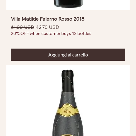
Villa Matilde Falerno Rosso 2018
Prezzo regolare
Prezzo scontato
61,00 USD
42,70 USD
20% OFF when customer buys 12 bottles
Aggiungi al carrello