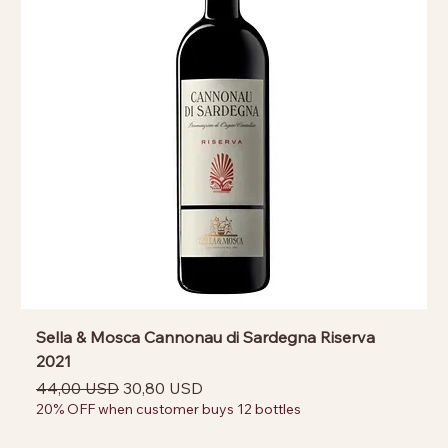
Sella & Mosca Cannonau di Sardegna Riserva
2021
Prezzo regolare
Prezzo scontato
44,00 USD
30,80 USD
20% OFF when customer buys 12 bottles