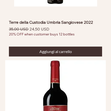
Terre della Custodia Umbria Sangiovese 2022
Prezzo regolare
Prezzo scontato
35,00 USD
24,50 USD
20% OFF when customer buys 12 bottles
Aggiungi al carrello