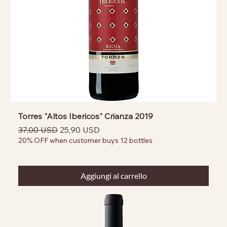
Torres "Altos Ibericos" Crianza 2019
Prezzo regolare
Prezzo scontato
37,00 USD
25,90 USD
20% OFF when customer buys 12 bottles
Aggiungi al carrello