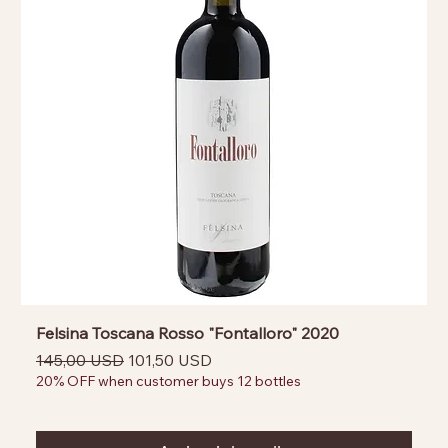
Felsina Toscana Rosso "Fontalloro" 2020
Prezzo regolare
Prezzo scontato
145,00 USD
101,50 USD
20% OFF when customer buys 12 bottles