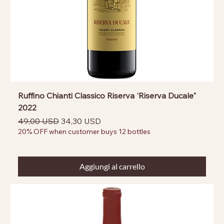
Ruffino Chianti Classico Riserva 'Riserva Ducale"
2022
Prezzo regolare
Prezzo scontato
49,00 USD
34,30 USD
20% OFF when customer buys 12 bottles
Aggiungi al carrello