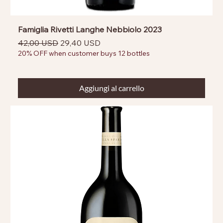
Famiglia Rivetti Langhe Nebbiolo 2023
Prezzo regolare
Prezzo scontato
42,00 USD
29,40 USD
20% OFF when customer buys 12 bottles
Aggiungi al carrello