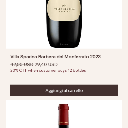
Villa Sparina Barbera del Monferrato 2023
Prezzo regolare
Prezzo scontato
42,00 USD
29,40 USD
20% OFF when customer buys 12 bottles
Aggiungi al carrello