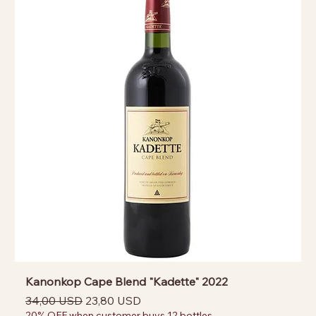
Kanonkop Cape Blend "Kadette" 2022
Prezzo regolare
Prezzo scontato
34,00 USD
23,80 USD
20% OFF when customer buys 12 bottles