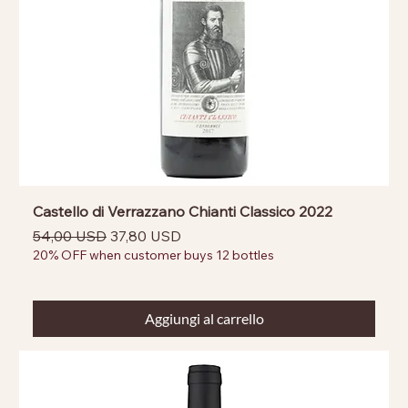
Castello di Verrazzano Chianti Classico 2022
Prezzo regolare
Prezzo scontato
54,00 USD
37,80 USD
20% OFF when customer buys 12 bottles
Aggiungi al carrello