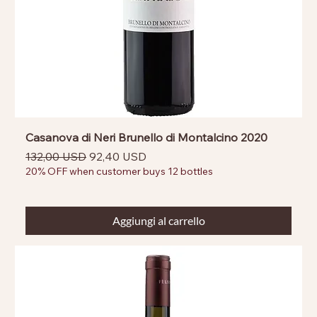
Casanova di Neri Brunello di Montalcino 2020
Prezzo regolare
Prezzo scontato
132,00 USD
92,40 USD
20% OFF when customer buys 12 bottles
Aggiungi al carrello