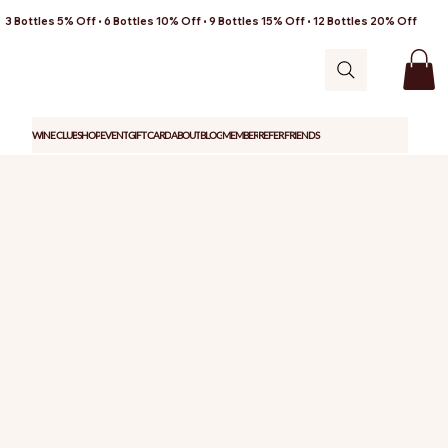
3 Bottles 5% Off • 6 Bottles 10% Off • 9 Bottles 15% Off • 12 Bottles 20% Off
WINE CLUB
SHOP
EVENT
GIFT CARD
ABOUT
BLOG
MEMBER
REFER FRIENDS