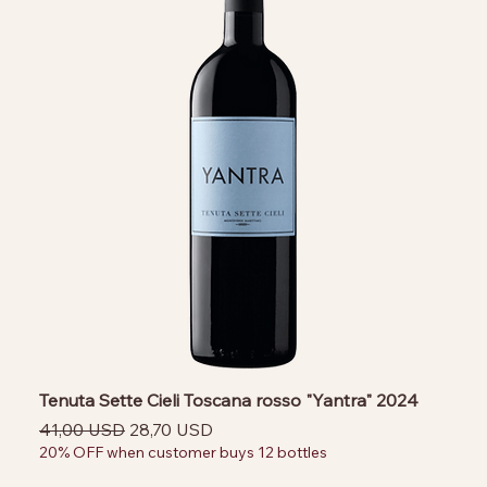
Tenuta Sette Cieli Toscana rosso "Yantra" 2024
Prezzo regolare
Prezzo scontato
41,00 USD
28,70 USD
20% OFF when customer buys 12 bottles