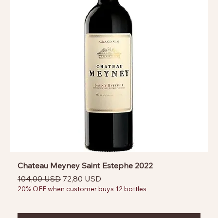
Chateau Meyney Saint Estephe 2022
Prezzo regolare
Prezzo scontato
104,00 USD
72,80 USD
20% OFF when customer buys 12 bottles