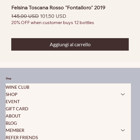
Felsina Toscana Rosso "Fontalloro" 2019
Prezzo regolare
Prezzo scontato
145,00 USD
101,50 USD
20% OFF when customer buys 12 bottles
Aggiungi al carrello
Shop
WINE CLUB
SHOP
EVENT
GIFT CARD
ABOUT
BLOG
MEMBER
REFER FRIENDS