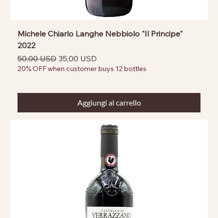
Michele Chiarlo Langhe Nebbiolo "Il Principe"
2022
Prezzo regolare
Prezzo scontato
50,00 USD
35,00 USD
20% OFF when customer buys 12 bottles
Aggiungi al carrello