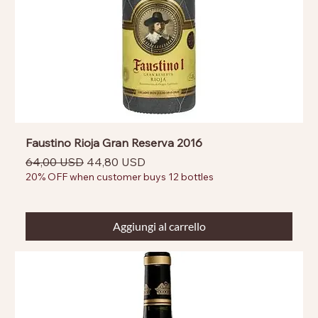
Faustino Rioja Gran Reserva 2016
Prezzo regolare
Prezzo scontato
64,00 USD
44,80 USD
20% OFF when customer buys 12 bottles
Aggiungi al carrello