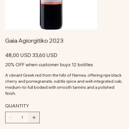
Gaia Agiorgitiko 2023
Prezzo
Prezzo
48,00 USD
33,60 USD
originale
scontato
20% OFF when customer buys 12 bottles
A vibrant Greek red from the hills of Nemea, offering ripe black
cherry and pomegranate, subtle spice and well-integrated oak;
medium-to-full bodied with smooth tannins and a polished
finish.
QUANTITY