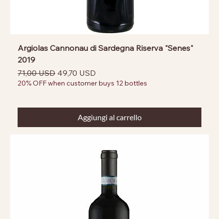
Argiolas Cannonau di Sardegna Riserva "Senes"
2019
Prezzo regolare
Prezzo scontato
71,00 USD
49,70 USD
20% OFF when customer buys 12 bottles
Aggiungi al carrello