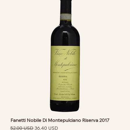
Fanetti Nobile Di Montepulciano Riserva 2017
Prezzo regolare
Prezzo scontato
52,00 USD
36,40 USD