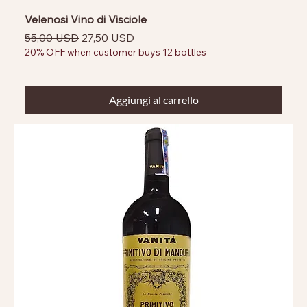
Velenosi Vino di Visciole
Prezzo regolare
Prezzo scontato
55,00 USD
27,50 USD
20% OFF when customer buys 12 bottles
Aggiungi al carrello