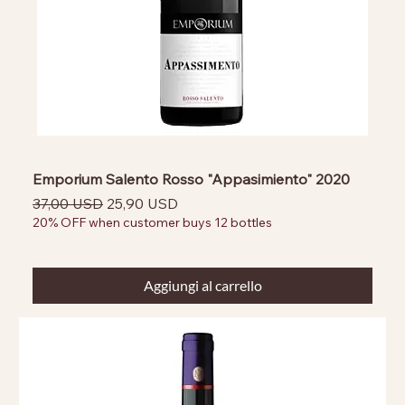
Emporium Salento Rosso "Appasimiento" 2020
Prezzo regolare
Prezzo scontato
37,00 USD
25,90 USD
20% OFF when customer buys 12 bottles
Aggiungi al carrello