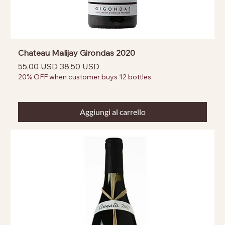
Chateau Malijay Girondas 2020
Prezzo regolare
Prezzo scontato
55,00 USD
38,50 USD
20% OFF when customer buys 12 bottles
Aggiungi al carrello