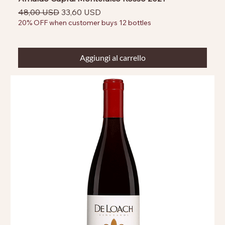
Prezzo regolare
Prezzo scontato
48,00 USD
33,60 USD
20% OFF when customer buys 12 bottles
Aggiungi al carrello