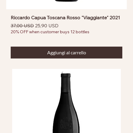
Riccardo Capua Toscana Rosso "Viaggiante" 2021
Prezzo regolare
Prezzo scontato
37,00 USD
25,90 USD
20% OFF when customer buys 12 bottles
Aggiungi al carrello