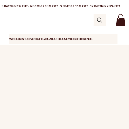
3 Bottles 5% Off • 6 Bottles 10% Off • 9 Bottles 15% Off • 12 Bottles 20% Off
WINE CLUB
SHOP
EVENT
GIFT CARD
ABOUT
BLOG
MEMBER
REFER FRIENDS