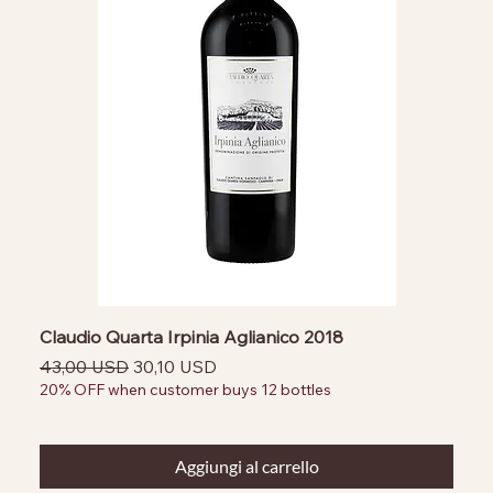
Claudio Quarta Irpinia Aglianico 2018
Prezzo regolare
Prezzo scontato
43,00 USD
30,10 USD
20% OFF when customer buys 12 bottles
Aggiungi al carrello