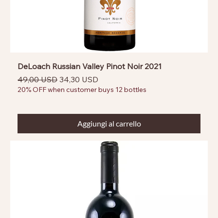
DeLoach Russian Valley Pinot Noir 2021
Prezzo regolare
Prezzo scontato
49,00 USD
34,30 USD
20% OFF when customer buys 12 bottles
Aggiungi al carrello