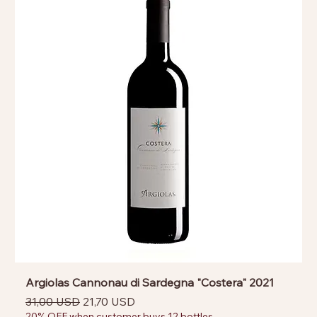
Argiolas Cannonau di Sardegna "Costera" 2021
Prezzo regolare
Prezzo scontato
31,00 USD
21,70 USD
20% OFF when customer buys 12 bottles