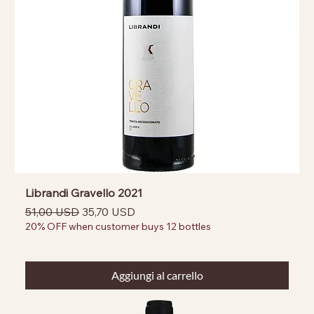
Librandi Gravello 2021
Prezzo regolare
Prezzo scontato
51,00 USD
35,70 USD
20% OFF when customer buys 12 bottles
Aggiungi al carrello