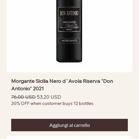
Morgante Sicilia Nero d`Avola Riserva "Don
Antonio" 2021
Prezzo regolare
Prezzo scontato
76,00 USD
53,20 USD
20% OFF when customer buys 12 bottles
Aggiungi al carrello