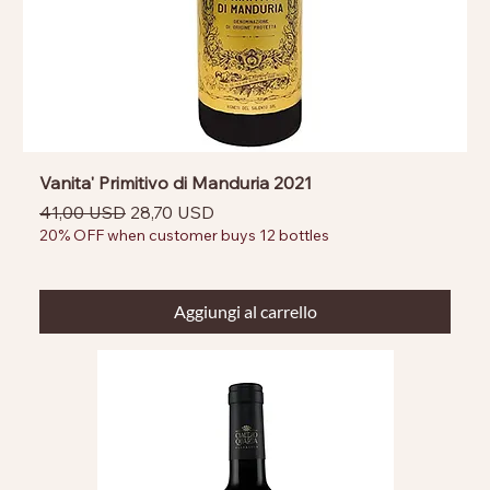
Vanita' Primitivo di Manduria 2021
Prezzo regolare
Prezzo scontato
41,00 USD
28,70 USD
20% OFF when customer buys 12 bottles
Aggiungi al carrello