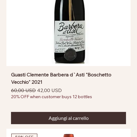
Guasti Clemente Barbera d`Asti "Boschetto
Vecchio" 2021
Prezzo regolare
Prezzo scontato
60,00 USD
42,00 USD
20% OFF when customer buys 12 bottles
Aggiungi al carrello