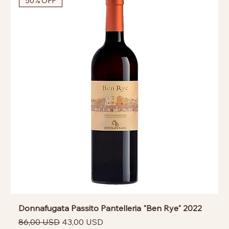
50% OFF
Donnafugata Passito Pantelleria "Ben Rye" 2022
Prezzo regolare
Prezzo scontato
86,00 USD
43,00 USD