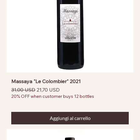
Massaya "Le Colombier" 2021
Prezzo regolare
Prezzo scontato
31,00 USD
21,70 USD
20% OFF when customer buys 12 bottles
Aggiungi al carrello