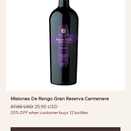
Misiones De Rengo Gran Reserva Carmenere
Prezzo regolare
Prezzo scontato
37,00 USD
25,90 USD
20% OFF when customer buys 12 bottles