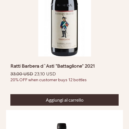
Ratti Barbera d`Asti "Battaglione" 2021
Prezzo regolare
Prezzo scontato
33,00 USD
23,10 USD
20% OFF when customer buys 12 bottles
Aggiungi al carrello