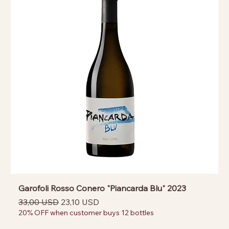
Garofoli Rosso Conero "Piancarda Blu" 2023
Prezzo regolare
Prezzo scontato
33,00 USD
23,10 USD
20% OFF when customer buys 12 bottles