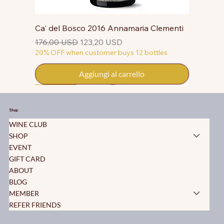
Ca' del Bosco 2016 Annamaria Clementi
Prezzo regolare
Prezzo scontato
176,00 USD
123,20 USD
20% OFF when customer buys 12 bottles
Aggiungi al carrello
50% OFF
50% OFF
50% OFF
50% OFF
50% OFF
50% OFF
50% OFF
50% OFF
50% OFF
50% OFF
50% OFF
Shop
WINE CLUB
SHOP
EVENT
GIFT CARD
ABOUT
BLOG
MEMBER
REFER FRIENDS