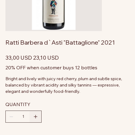
Ratti Barbera d`Asti "Battaglione" 2021
Prezzo
Prezzo
33,00 USD
23,10 USD
originale
scontato
20% OFF when customer buys 12 bottles
Bright and lively with juicy red cherry, plum and subtle spice,
balanced by vibrant acidity and silky tannins — expressive,
elegant and wonderfully food-friendly.
QUANTITY