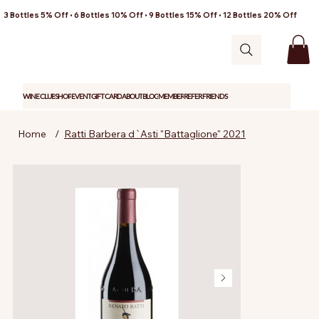
3 Bottles 5% Off • 6 Bottles 10% Off • 9 Bottles 15% Off • 12 Bottles 20% Off
WINE CLUB
SHOP
EVENT
GIFT CARD
ABOUT
BLOG
MEMBER
REFER FRIENDS
Home
/
Ratti Barbera d`Asti "Battaglione" 2021