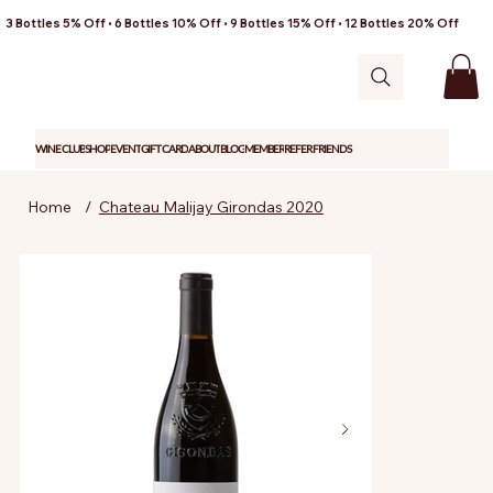
3 Bottles 5% Off • 6 Bottles 10% Off • 9 Bottles 15% Off • 12 Bottles 20% Off
WINE CLUB
SHOP
EVENT
GIFT CARD
ABOUT
BLOG
MEMBER
REFER FRIENDS
Home
/
Chateau Malijay Girondas 2020