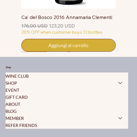
Ca' del Bosco 2016 Annamaria Clementi
Prezzo regolare
Prezzo scontato
176,00 USD
123,20 USD
20% OFF when customer buys 12 bottles
Aggiungi al carrello
50% OFF
50% OFF
50% OFF
50% OFF
50% OFF
50% OFF
50% OFF
50% OFF
50% OFF
50% OFF
50% OFF
Shop
WINE CLUB
SHOP
EVENT
GIFT CARD
ABOUT
BLOG
MEMBER
REFER FRIENDS