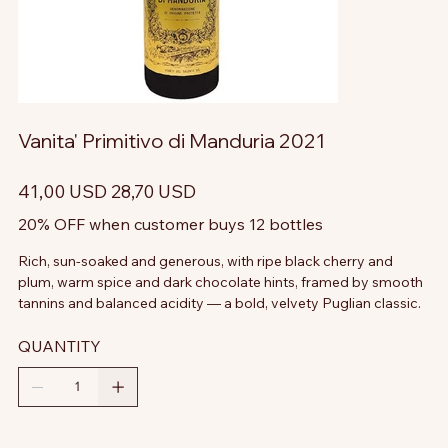
Vanita' Primitivo di Manduria 2021
Prezzo
Prezzo
41,00 USD
28,70 USD
originale
scontato
20% OFF when customer buys 12 bottles
Rich, sun-soaked and generous, with ripe black cherry and
plum, warm spice and dark chocolate hints, framed by smooth
tannins and balanced acidity — a bold, velvety Puglian classic.
QUANTITY