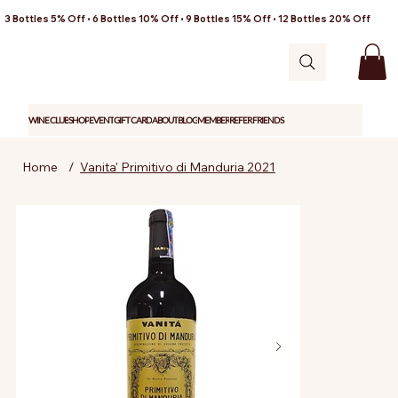
3 Bottles 5% Off • 6 Bottles 10% Off • 9 Bottles 15% Off • 12 Bottles 20% Off
WINE CLUB
SHOP
EVENT
GIFT CARD
ABOUT
BLOG
MEMBER
REFER FRIENDS
Home
/
Vanita' Primitivo di Manduria 2021