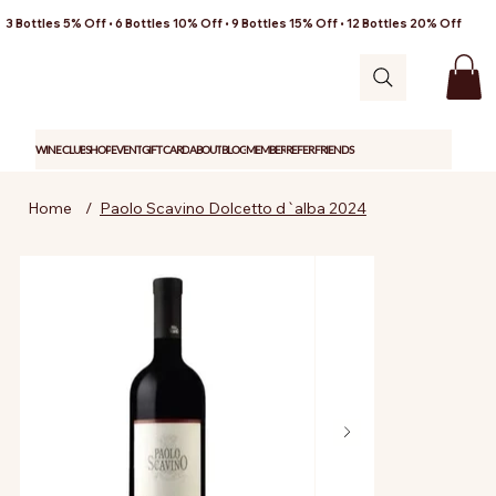
3 Bottles 5% Off • 6 Bottles 10% Off • 9 Bottles 15% Off • 12 Bottles 20% Off
WINE CLUB
SHOP
EVENT
GIFT CARD
ABOUT
BLOG
MEMBER
REFER FRIENDS
Home
/
Paolo Scavino Dolcetto d`alba 2024