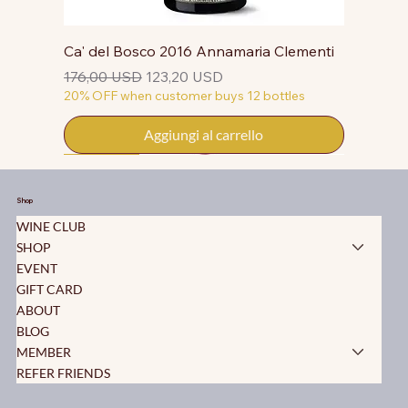
Ca' del Bosco 2016 Annamaria Clementi
Prezzo regolare
Prezzo scontato
176,00 USD
123,20 USD
20% OFF when customer buys 12 bottles
Aggiungi al carrello
50% OFF
50% OFF
50% OFF
50% OFF
50% OFF
50% OFF
50% OFF
50% OFF
50% OFF
50% OFF
50% OFF
Shop
WINE CLUB
SHOP
EVENT
GIFT CARD
ABOUT
BLOG
MEMBER
REFER FRIENDS