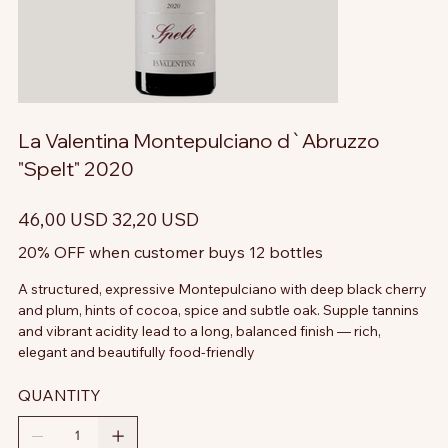
La Valentina Montepulciano d`Abruzzo
"Spelt" 2020
Prezzo
Prezzo
46,00 USD
32,20 USD
originale
scontato
20% OFF when customer buys 12 bottles
A structured, expressive Montepulciano with deep black cherry
and plum, hints of cocoa, spice and subtle oak. Supple tannins
and vibrant acidity lead to a long, balanced finish — rich,
elegant and beautifully food-friendly
QUANTITY