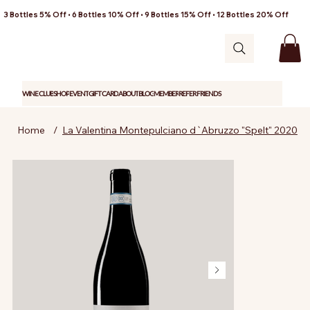
3 Bottles 5% Off • 6 Bottles 10% Off • 9 Bottles 15% Off • 12 Bottles 20% Off
WINE CLUB
SHOP
EVENT
GIFT CARD
ABOUT
BLOG
MEMBER
REFER FRIENDS
Home
/
La Valentina Montepulciano d`Abruzzo "Spelt" 2020