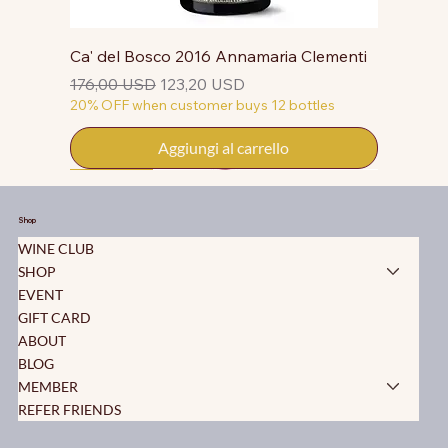
Ca' del Bosco 2016 Annamaria Clementi
Prezzo regolare
Prezzo scontato
176,00 USD
123,20 USD
20% OFF when customer buys 12 bottles
Aggiungi al carrello
50% OFF
50% OFF
50% OFF
50% OFF
50% OFF
50% OFF
50% OFF
50% OFF
50% OFF
50% OFF
50% OFF
Shop
WINE CLUB
SHOP
EVENT
GIFT CARD
ABOUT
BLOG
MEMBER
REFER FRIENDS