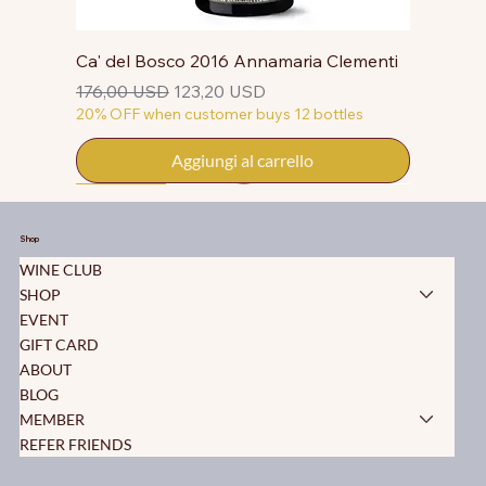
Ca' del Bosco 2016 Annamaria Clementi
Prezzo regolare
Prezzo scontato
176,00 USD
123,20 USD
20% OFF when customer buys 12 bottles
Aggiungi al carrello
50% OFF
50% OFF
50% OFF
50% OFF
50% OFF
50% OFF
50% OFF
50% OFF
50% OFF
50% OFF
50% OFF
Shop
WINE CLUB
SHOP
EVENT
GIFT CARD
ABOUT
BLOG
MEMBER
REFER FRIENDS