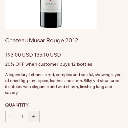
Chateau Musar Rouge 2012
Prezzo
Prezzo
193,00 USD
135,10 USD
originale
scontato
20% OFF when customer buys 12 bottles
A legendary Lebanese red, complex and soulful, showing layers
of dried fig, plum, spice, leather, and earth. Silky yet structured,
it unfolds with elegance and wild charm, finishing long and
savory
QUANTITY