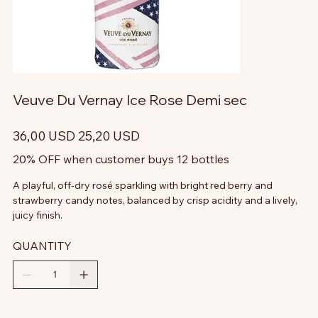
Veuve Du Vernay Ice Rose Demi sec
Prezzo
Prezzo
36,00 USD
25,20 USD
originale
scontato
20% OFF when customer buys 12 bottles
A playful, off-dry rosé sparkling with bright red berry and
strawberry candy notes, balanced by crisp acidity and a lively,
juicy finish.
QUANTITY