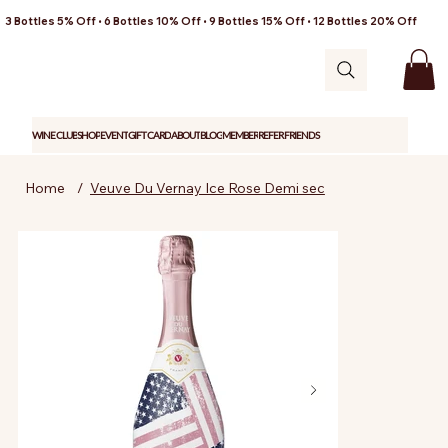
3 Bottles 5% Off • 6 Bottles 10% Off • 9 Bottles 15% Off • 12 Bottles 20% Off
WINE CLUB
SHOP
EVENT
GIFT CARD
ABOUT
BLOG
MEMBER
REFER FRIENDS
Home
/
Veuve Du Vernay Ice Rose Demi sec