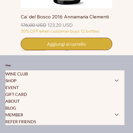
Ca' del Bosco 2016 Annamaria Clementi
Prezzo regolare
Prezzo scontato
176,00 USD
123,20 USD
20% OFF when customer buys 12 bottles
Aggiungi al carrello
50% OFF
50% OFF
50% OFF
50% OFF
50% OFF
50% OFF
50% OFF
50% OFF
50% OFF
50% OFF
50% OFF
Shop
WINE CLUB
SHOP
EVENT
GIFT CARD
ABOUT
BLOG
MEMBER
REFER FRIENDS