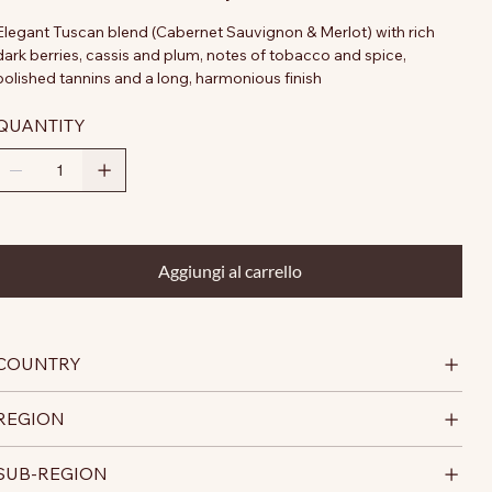
Elegant Tuscan blend (Cabernet Sauvignon & Merlot) with rich
dark berries, cassis and plum, notes of tobacco and spice,
polished tannins and a long, harmonious finish
QUANTITY
Aggiungi al carrello
COUNTRY
REGION
SUB-REGION