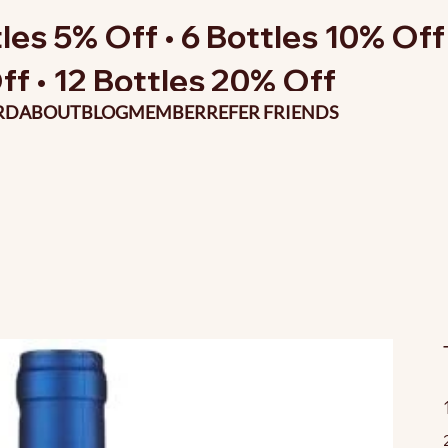
les 5% Off • 6 Bottles 10% Off 
ff • 12 Bottles 20% Off
RD
ABOUT
BLOG
MEMBER
REFER FRIENDS
P
o