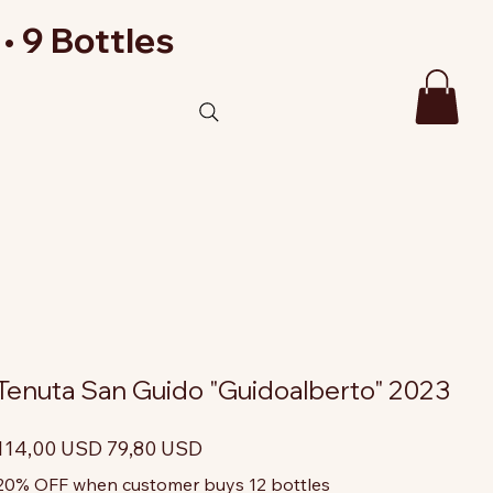
• 9 Bottles
Tenuta San Guido "Guidoalberto" 2023
rezzo
Prezzo
114,00 USD
79,80 USD
riginale
scontato
20% OFF when customer buys 12 bottles