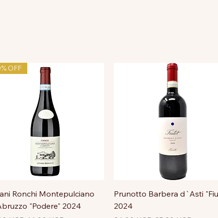
0% OFF
ni Ronchi Montepulciano
Prunotto Barbera d`Asti "Fiu
bruzzo "Podere" 2024
2024