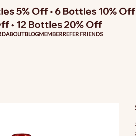
les 5% Off • 6 Bottles 10% Off 
ff • 12 Bottles 20% Off
RD
ABOUT
BLOG
MEMBER
REFER FRIENDS
P
o