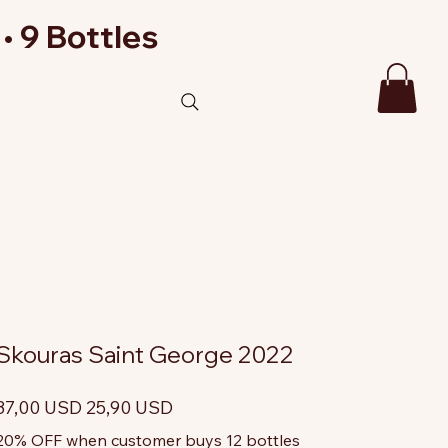
• 9 Bottles
Skouras Saint George 2022
rezzo
Prezzo
37,00 USD
25,90 USD
riginale
scontato
20% OFF when customer buys 12 bottles