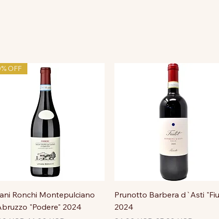
0% OFF
ni Ronchi Montepulciano
Prunotto Barbera d`Asti "Fiu
bruzzo "Podere" 2024
2024