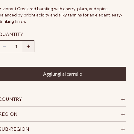
A vibrant Greek red bursting with cherry, plum, and spice,
balanced by bright acidity and silky tannins for an elegant, easy-
drinking finish.
QUANTITY
Aggiungi al carrello
COUNTRY
REGION
SUB-REGION