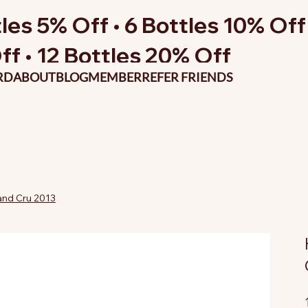
les 5% Off • 6 Bottles 10% Off 
ff • 12 Bottles 20% Off
RD
ABOUT
BLOG
MEMBER
REFER FRIENDS
and Cru 2013
P
o