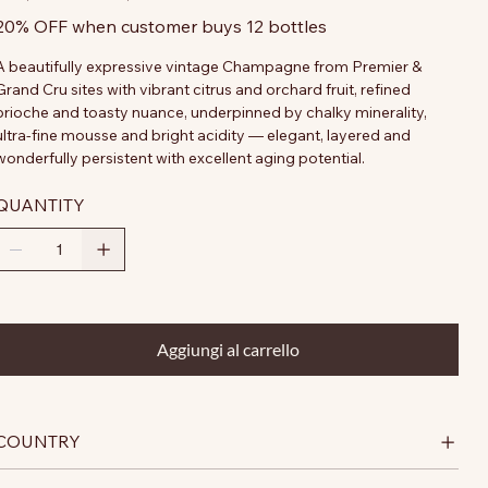
20% OFF when customer buys 12 bottles
A beautifully expressive vintage Champagne from Premier &
Grand Cru sites with vibrant citrus and orchard fruit, refined
brioche and toasty nuance, underpinned by chalky minerality,
ultra-fine mousse and bright acidity — elegant, layered and
wonderfully persistent with excellent aging potential.
QUANTITY
Aggiungi al carrello
COUNTRY