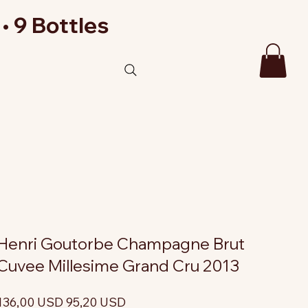
• 9 Bottles
Henri Goutorbe Champagne Brut
Cuvee Millesime Grand Cru 2013
rezzo
Prezzo
136,00 USD
95,20 USD
riginale
scontato