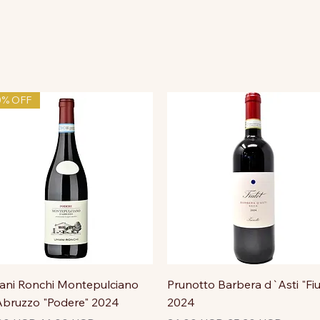
0% OFF
ni Ronchi Montepulciano
Prunotto Barbera d`Asti "Fiu
bruzzo "Podere" 2024
2024