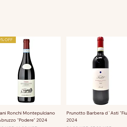
0% OFF
ni Ronchi Montepulciano
Prunotto Barbera d`Asti "Fiu
bruzzo "Podere" 2024
2024