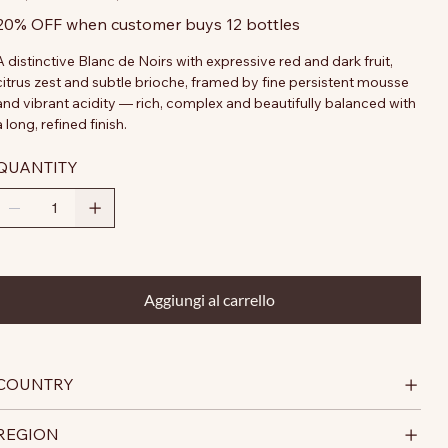
20% OFF when customer buys 12 bottles
A distinctive Blanc de Noirs with expressive red and dark fruit,
citrus zest and subtle brioche, framed by fine persistent mousse
and vibrant acidity — rich, complex and beautifully balanced with
a long, refined finish.
QUANTITY
Aggiungi al carrello
COUNTRY
REGION