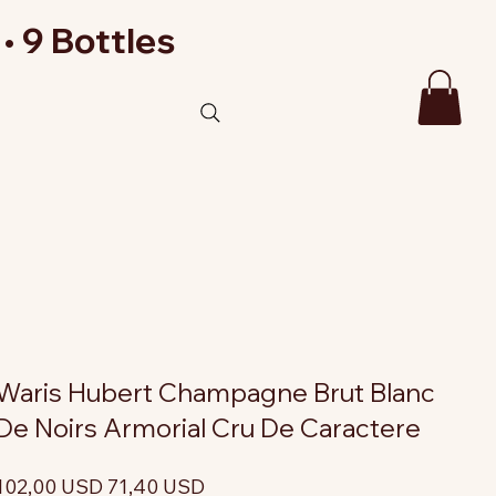
• 9 Bottles
Waris Hubert Champagne Brut Blanc
De Noirs Armorial Cru De Caractere
rezzo
Prezzo
102,00 USD
71,40 USD
riginale
scontato