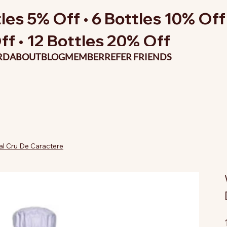
les 5% Off • 6 Bottles 10% Off 
ff • 12 Bottles 20% Off
RD
ABOUT
BLOG
MEMBER
REFER FRIENDS
l Cru De Caractere
P
o