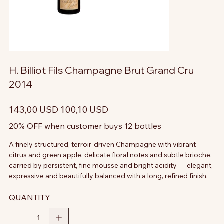
H. Billiot Fils Champagne Brut Grand Cru
2014
Prezzo
Prezzo
143,00 USD
100,10 USD
originale
scontato
20% OFF when customer buys 12 bottles
A finely structured, terroir-driven Champagne with vibrant
citrus and green apple, delicate floral notes and subtle brioche,
carried by persistent, fine mousse and bright acidity — elegant,
expressive and beautifully balanced with a long, refined finish.
QUANTITY