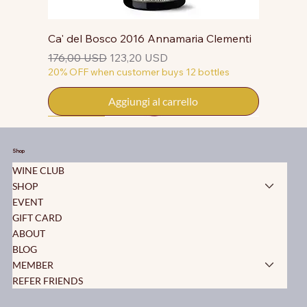
Ca' del Bosco 2016 Annamaria Clementi
Prezzo regolare
Prezzo scontato
176,00 USD
123,20 USD
20% OFF when customer buys 12 bottles
Aggiungi al carrello
50% OFF
50% OFF
50% OFF
50% OFF
50% OFF
50% OFF
50% OFF
50% OFF
50% OFF
50% OFF
50% OFF
Shop
WINE CLUB
SHOP
EVENT
GIFT CARD
ABOUT
BLOG
MEMBER
REFER FRIENDS