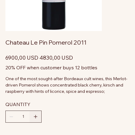
Chateau Le Pin Pomerol 2011
Prezzo
Prezzo
6900,00 USD
4830,00 USD
originale
scontato
20% OFF when customer buys 12 bottles
One of the most sought-after Bordeaux cult wines, this Merlot-
driven Pomerol shows concentrated black cherry, kirsch and
raspberry with hints of licorice, spice and espresso;
QUANTITY