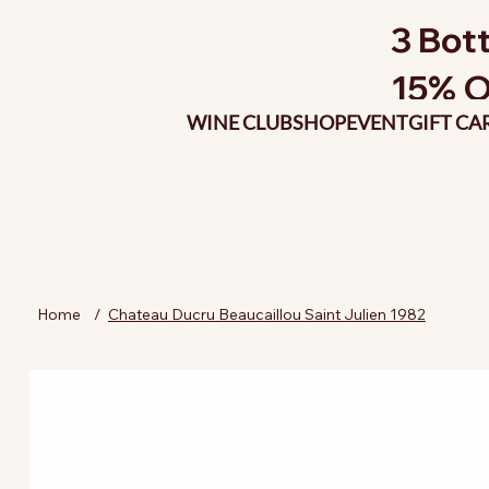
3 Bott
15% O
WINE CLUB
SHOP
EVENT
GIFT CA
Home
/
Chateau Ducru Beaucaillou Saint Julien 1982