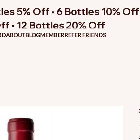
les 5% Off • 6 Bottles 10% Off 
ff • 12 Bottles 20% Off
RD
ABOUT
BLOG
MEMBER
REFER FRIENDS
P
o