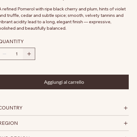
A refined Pomerol with ripe black cherry and plum, hints of violet
and truffle, cedar and subtle spice; smooth, velvety tannins and
vibrant acidity lead to a long, elegant finish — expressive,
polished and beautifully balanced.
QUANTITY
Aggiungi al carrello
COUNTRY
REGION