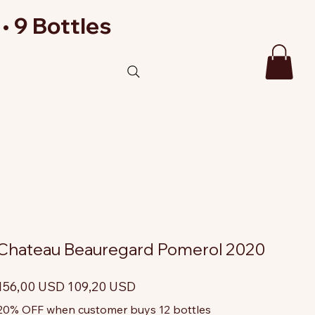
• 9 Bottles
Chateau Beauregard Pomerol 2020
rezzo
Prezzo
156,00 USD
109,20 USD
riginale
scontato
20% OFF when customer buys 12 bottles