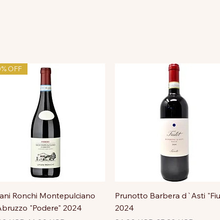
0% OFF
ni Ronchi Montepulciano
Prunotto Barbera d`Asti "Fiu
bruzzo "Podere" 2024
2024