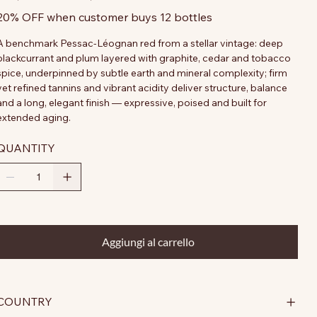
20% OFF when customer buys 12 bottles
A benchmark Pessac-Léognan red from a stellar vintage: deep
blackcurrant and plum layered with graphite, cedar and tobacco
spice, underpinned by subtle earth and mineral complexity; firm
yet refined tannins and vibrant acidity deliver structure, balance
and a long, elegant finish — expressive, poised and built for
extended aging.
QUANTITY
Aggiungi al carrello
COUNTRY