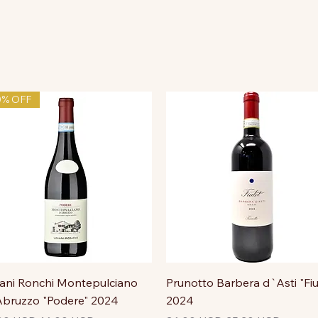
0% OFF
ni Ronchi Montepulciano
Prunotto Barbera d`Asti "Fiu
bruzzo "Podere" 2024
2024