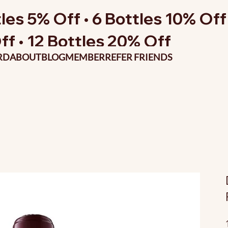
les 5% Off • 6 Bottles 10% Off 
ff • 12 Bottles 20% Off
RD
ABOUT
BLOG
MEMBER
REFER FRIENDS
P
o