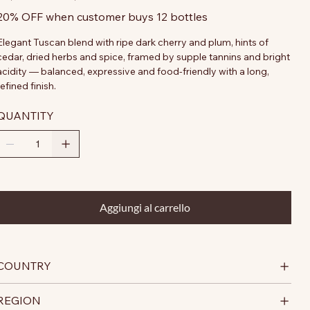
20% OFF when customer buys 12 bottles
Elegant Tuscan blend with ripe dark cherry and plum, hints of
cedar, dried herbs and spice, framed by supple tannins and bright
acidity — balanced, expressive and food-friendly with a long,
refined finish.
QUANTITY
Aggiungi al carrello
COUNTRY
REGION