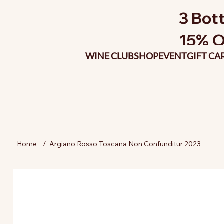
3 Bott
15% O
WINE CLUB
SHOP
EVENT
GIFT CA
Home
/
Argiano Rosso Toscana Non Confunditur 2023