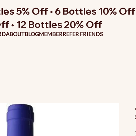
les 5% Off • 6 Bottles 10% Off 
ff • 12 Bottles 20% Off
RD
ABOUT
BLOG
MEMBER
REFER FRIENDS
P
o