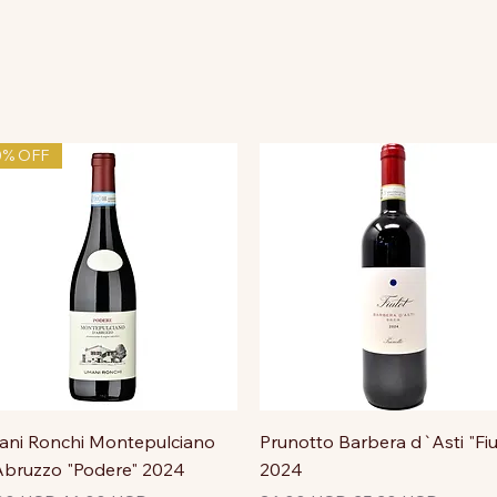
0% OFF
ni Ronchi Montepulciano
Prunotto Barbera d`Asti "Fiu
bruzzo "Podere" 2024
2024