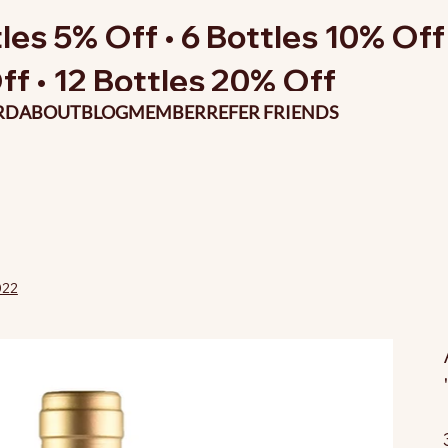
les 5% Off • 6 Bottles 10% Off 
ff • 12 Bottles 20% Off
RD
ABOUT
BLOG
MEMBER
REFER FRIENDS
022
P
o