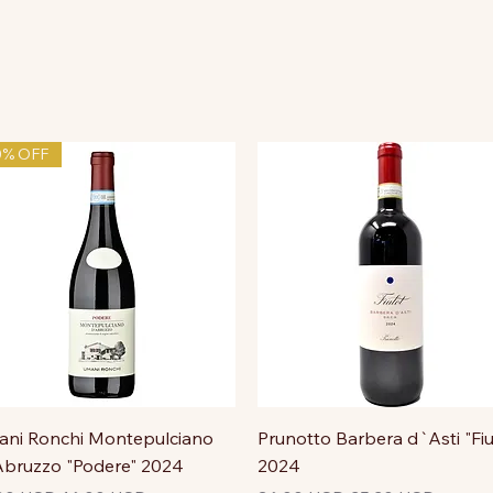
0% OFF
ni Ronchi Montepulciano
Prunotto Barbera d`Asti "Fiu
bruzzo "Podere" 2024
2024