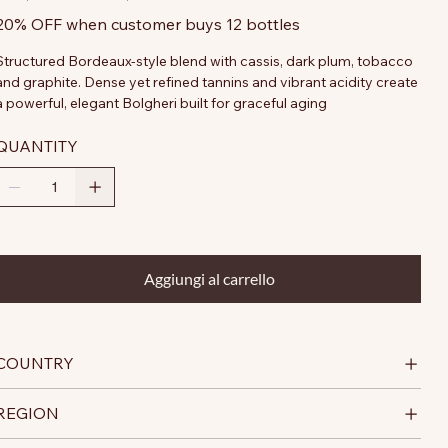
20% OFF when customer buys 12 bottles
Structured Bordeaux-style blend with cassis, dark plum, tobacco
and graphite. Dense yet refined tannins and vibrant acidity create
a powerful, elegant Bolgheri built for graceful aging
QUANTITY
Aggiungi al carrello
COUNTRY
REGION