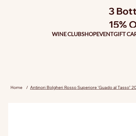
3 Bott
15% O
WINE CLUB
SHOP
EVENT
GIFT CA
Home
/
Antinori Bolgheri Rosso Superiore 'Guado al Tasso" 2