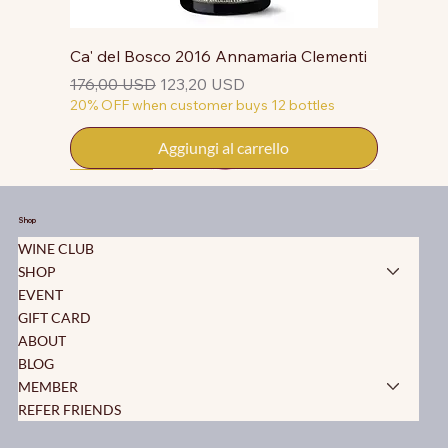
Ca' del Bosco 2016 Annamaria Clementi
Prezzo regolare
Prezzo scontato
176,00 USD
123,20 USD
20% OFF when customer buys 12 bottles
Aggiungi al carrello
50% OFF
50% OFF
50% OFF
50% OFF
50% OFF
50% OFF
50% OFF
50% OFF
50% OFF
50% OFF
50% OFF
Shop
WINE CLUB
SHOP
EVENT
GIFT CARD
ABOUT
BLOG
MEMBER
REFER FRIENDS