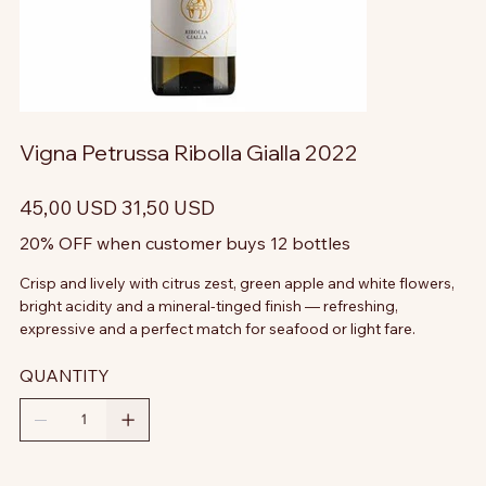
Vigna Petrussa Ribolla Gialla 2022
Prezzo
Prezzo
45,00 USD
31,50 USD
originale
scontato
20% OFF when customer buys 12 bottles
Crisp and lively with citrus zest, green apple and white flowers,
bright acidity and a mineral-tinged finish — refreshing,
expressive and a perfect match for seafood or light fare.
QUANTITY