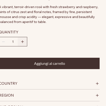
A vibrant, terroir-driven rosé with fresh strawberry and raspberry,
hints of citrus zest and floral notes, framed by fine, persistent
mousse and crisp acidity — elegant, expressive and beautifully
balanced from aperitif to table.
QUANTITY
Aggiungi al carrello
COUNTRY
REGION