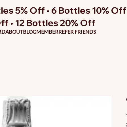
les 5% Off • 6 Bottles 10% Off 
ff • 12 Bottles 20% Off
RD
ABOUT
BLOG
MEMBER
REFER FRIENDS
P
o