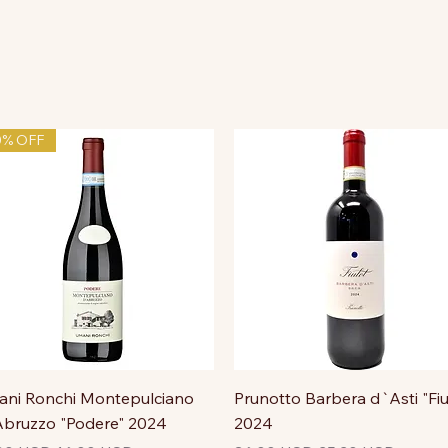
0% OFF
ni Ronchi Montepulciano
Prunotto Barbera d`Asti "Fiu
bruzzo "Podere" 2024
2024