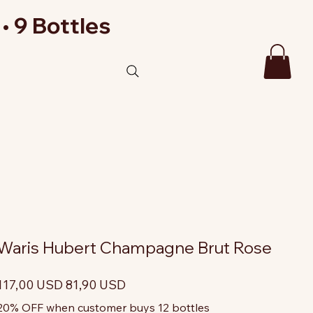
• 9 Bottles
Waris Hubert Champagne Brut Rose
rezzo
Prezzo
117,00 USD
81,90 USD
riginale
scontato
20% OFF when customer buys 12 bottles