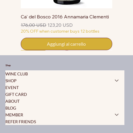
Ca' del Bosco 2016 Annamaria Clementi
Prezzo regolare
Prezzo scontato
176,00 USD
123,20 USD
20% OFF when customer buys 12 bottles
Aggiungi al carrello
50% OFF
50% OFF
50% OFF
50% OFF
50% OFF
50% OFF
50% OFF
50% OFF
50% OFF
50% OFF
50% OFF
Shop
WINE CLUB
SHOP
EVENT
GIFT CARD
ABOUT
BLOG
MEMBER
REFER FRIENDS