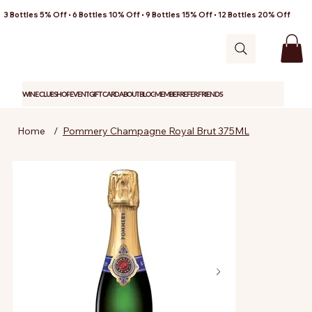
3 Bottles 5% Off • 6 Bottles 10% Off • 9 Bottles 15% Off • 12 Bottles 20% Off
WINE CLUB
SHOP
EVENT
GIFT CARD
ABOUT
BLOG
MEMBER
REFER FRIENDS
Home
/
Pommery Champagne Royal Brut 375ML