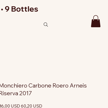
• 9 Bottles
Monchiero Carbone Roero Arneis
Riserva 2017
rezzo
Prezzo
86,00 USD
60,20 USD
riginale
scontato