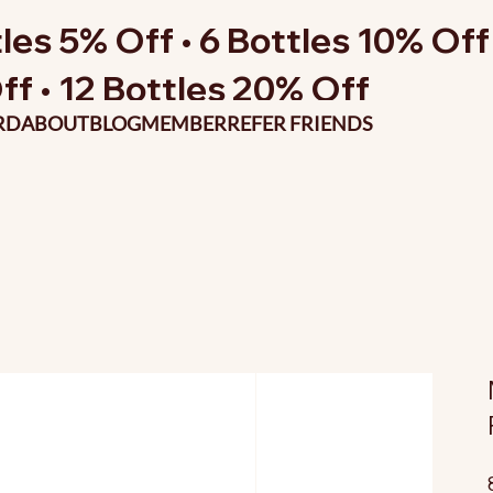
les 5% Off • 6 Bottles 10% Off 
ff • 12 Bottles 20% Off
RD
ABOUT
BLOG
MEMBER
REFER FRIENDS
P
o