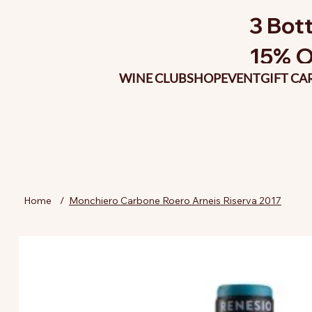
3 Bott
15% O
WINE CLUB
SHOP
EVENT
GIFT CA
Home
/
Monchiero Carbone Roero Arneis Riserva 2017