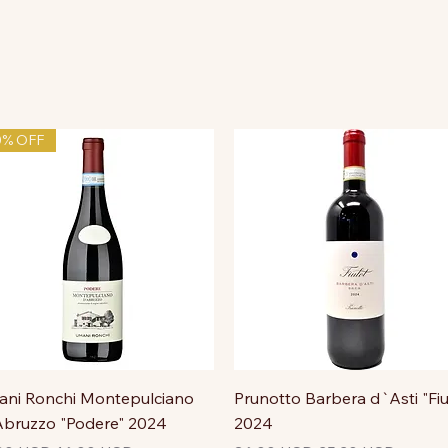
0% OFF
ni Ronchi Montepulciano
Prunotto Barbera d`Asti "Fiu
bruzzo "Podere" 2024
2024