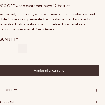
20% OFF when customer buys 12 bottles
An elegant, age-worthy white with ripe pear, citrus blossom and
white flowers, complemented by toasted almond and chalky
minerality; lively acidity and a long, refined finish make it a
standout expression of Roero Arneis.
QUANTITY
Aggiungi al carrello
COUNTRY
REGION