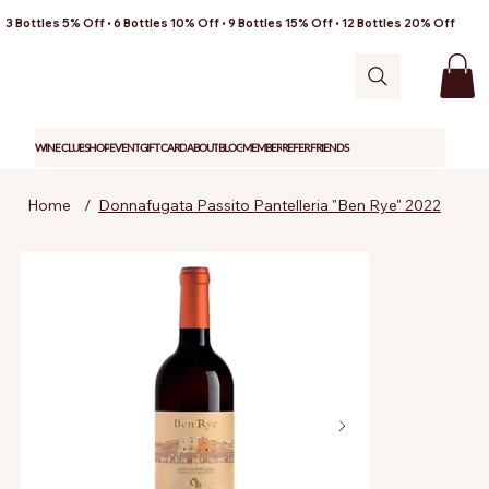
3 Bottles 5% Off • 6 Bottles 10% Off • 9 Bottles 15% Off • 12 Bottles 20% Off
WINE CLUB
SHOP
EVENT
GIFT CARD
ABOUT
BLOG
MEMBER
REFER FRIENDS
Home
/
Donnafugata Passito Pantelleria "Ben Rye" 2022