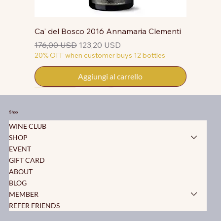
Ca' del Bosco 2016 Annamaria Clementi
Prezzo regolare
Prezzo scontato
176,00 USD
123,20 USD
20% OFF when customer buys 12 bottles
Aggiungi al carrello
50% OFF
50% OFF
50% OFF
50% OFF
50% OFF
50% OFF
50% OFF
50% OFF
50% OFF
50% OFF
50% OFF
Shop
WINE CLUB
SHOP
EVENT
GIFT CARD
ABOUT
BLOG
MEMBER
REFER FRIENDS