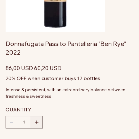
Donnafugata Passito Pantelleria "Ben Rye"
2022
Prezzo
Prezzo
86,00 USD
60,20 USD
originale
scontato
20% OFF when customer buys 12 bottles
Intense & persistent, with an extraordinary balance between
freshness & sweetness
QUANTITY