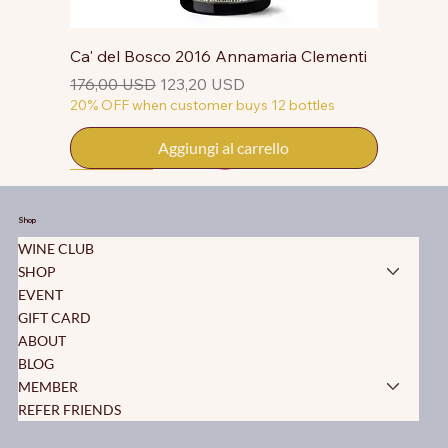
Ca' del Bosco 2016 Annamaria Clementi
Prezzo regolare
Prezzo scontato
176,00 USD
123,20 USD
20% OFF when customer buys 12 bottles
Aggiungi al carrello
50% OFF
50% OFF
50% OFF
50% OFF
50% OFF
50% OFF
50% OFF
50% OFF
50% OFF
50% OFF
50% OFF
Shop
WINE CLUB
SHOP
EVENT
GIFT CARD
ABOUT
BLOG
MEMBER
REFER FRIENDS