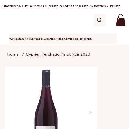
3 Bottles 5% Off • 6 Bottles 10% Off • 9 Bottles 15% Off • 12 Bottles 20% Off
WINE CLUB
SHOP
EVENT
GIFT CARD
ABOUT
BLOG
MEMBER
REFER FRIENDS
Home
/
Cyprien Perchaud Pinot Noir 2020