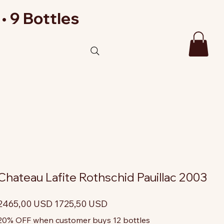
• 9 Bottles
Chateau Lafite Rothschid Pauillac 2003
rezzo
Prezzo
2465,00 USD
1725,50 USD
riginale
scontato
20% OFF when customer buys 12 bottles