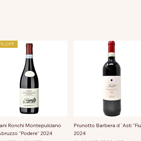
0% OFF
ni Ronchi Montepulciano
Prunotto Barbera d`Asti "Fiu
bruzzo "Podere" 2024
2024