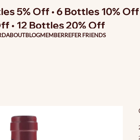
les 5% Off • 6 Bottles 10% Off 
ff • 12 Bottles 20% Off
RD
ABOUT
BLOG
MEMBER
REFER FRIENDS
P
o