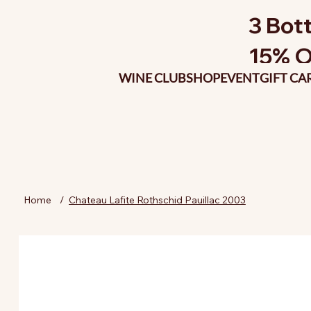
3 Bott
15% O
WINE CLUB
SHOP
EVENT
GIFT CA
Home
/
Chateau Lafite Rothschid Pauillac 2003