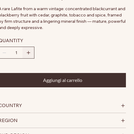
A rare Lafite from a warm vintage: concentrated blackcurrant and
blackberry fruit with cedar, graphite, tobacco and spice, framed
by firm structure and a lingering mineral finish — mature, powerful
and deeply expressive.
QUANTITY
Aggiungi al carrello
COUNTRY
REGION