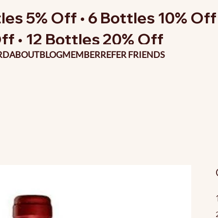
les 5% Off • 6 Bottles 10% Off 
ff • 12 Bottles 20% Off
RD
ABOUT
BLOG
MEMBER
REFER FRIENDS
P
o