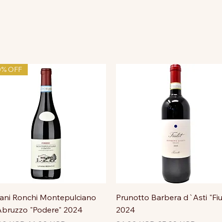
0% OFF
ni Ronchi Montepulciano
Prunotto Barbera d`Asti "Fiu
bruzzo "Podere" 2024
2024