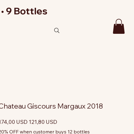
• 9 Bottles
Chateau Giscours Margaux 2018
rezzo
Prezzo
174,00 USD
121,80 USD
riginale
scontato
20% OFF when customer buys 12 bottles