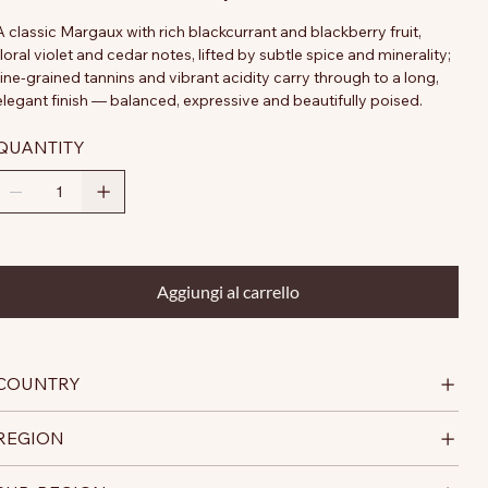
A classic Margaux with rich blackcurrant and blackberry fruit,
floral violet and cedar notes, lifted by subtle spice and minerality;
fine-grained tannins and vibrant acidity carry through to a long,
elegant finish — balanced, expressive and beautifully poised.
QUANTITY
Aggiungi al carrello
COUNTRY
REGION