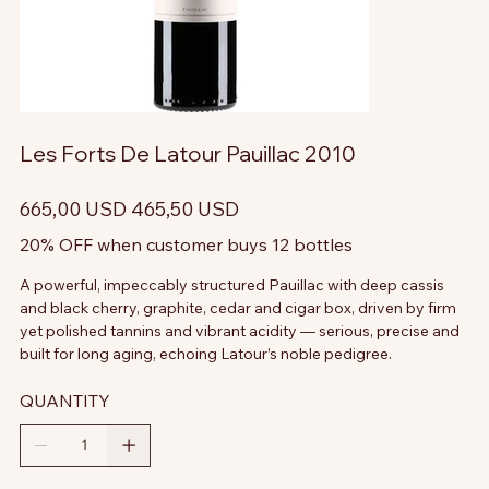
Les Forts De Latour Pauillac 2010
Prezzo
Prezzo
665,00 USD
465,50 USD
originale
scontato
20% OFF when customer buys 12 bottles
A powerful, impeccably structured Pauillac with deep cassis
and black cherry, graphite, cedar and cigar box, driven by firm
yet polished tannins and vibrant acidity — serious, precise and
built for long aging, echoing Latour’s noble pedigree.
QUANTITY