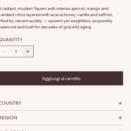
A radiant, modern Yquem with intense apricot, mango and
candied citrus layered with acacia honey, vanilla and saffron,
lifted by vibrant acidity — opulent yet weightless, exquisitely
balanced and built for decades of graceful aging.
QUANTITY
Aggiungi al carrello
COUNTRY
REGION