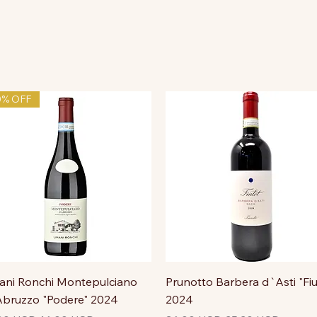
0% OFF
ni Ronchi Montepulciano
Prunotto Barbera d`Asti "Fiu
bruzzo "Podere" 2024
2024