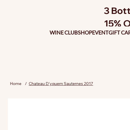
3 Bott
15% O
WINE CLUB
SHOP
EVENT
GIFT CA
Home
/
Chateau D'yquem Sauternes 2017