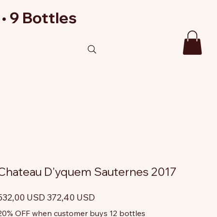
• 9 Bottles
Chateau D'yquem Sauternes 2017
rezzo
Prezzo
532,00 USD
372,40 USD
riginale
scontato
20% OFF when customer buys 12 bottles