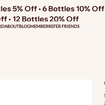
les 5% Off • 6 Bottles 10% Off 
ff • 12 Bottles 20% Off
RD
ABOUT
BLOG
MEMBER
REFER FRIENDS
P
o