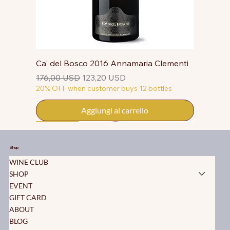
Ca' del Bosco 2016 Annamaria Clementi
Prezzo regolare
Prezzo scontato
176,00 USD
123,20 USD
20% OFF when customer buys 12 bottles
Aggiungi al carrello
50% OFF
50% OFF
50% OFF
50% OFF
50% OFF
50% OFF
50% OFF
50% OFF
50% OFF
50% OFF
50% OFF
Shop
WINE CLUB
SHOP
EVENT
GIFT CARD
ABOUT
BLOG