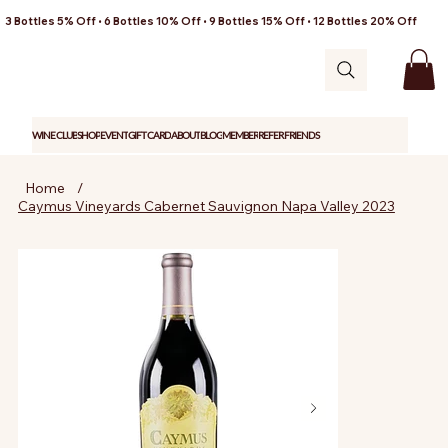
3 Bottles 5% Off • 6 Bottles 10% Off • 9 Bottles 15% Off • 12 Bottles 20% Off
WINE CLUB
SHOP
EVENT
GIFT CARD
ABOUT
BLOG
MEMBER
REFER FRIENDS
Home
/
Caymus Vineyards Cabernet Sauvignon Napa Valley 2023