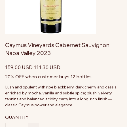
Caymus Vineyards Cabernet Sauvignon
Napa Valley 2023
Prezzo
Prezzo
159,00 USD
111,30 USD
originale
scontato
20% OFF when customer buys 12 bottles
Lush and opulent with ripe blackberry, dark cherry and cassis,
enriched by mocha, vanilla and subtle spice; plush, velvety
tannins and balanced acidity carry into a long, rich finish —
classic Caymus power and elegance.
QUANTITY