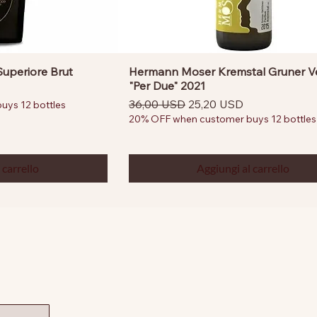
Superiore Brut
Hermann Moser Kremstal Gruner Vel
"Per Due" 2021
tato
Prezzo regolare
Prezzo scontato
36,00 USD
25,20 USD
ys 12 bottles
20% OFF when customer buys 12 bottles
 carrello
Aggiungi al carrello