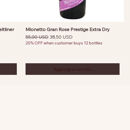
tliner
Mionetto Gran Rose Prestige Extra Dry
Prezzo regolare
Prezzo scontato
55,00 USD
38,50 USD
20% OFF when customer buys 12 bottles
Aggiungi al carrello