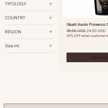
TIPOLOGY
SPARKLING
COUNTRY
WHITE LIGHT BODY
Giusti Asolo Prosecco 
italy
Prezzo regolare
Prezzo scon
35,00 USD
24,50 USD
REGION
Austria
20% OFF when customer bu
Weinland
Size ml
Veneto
750
Aggiungi al